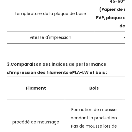
45-60
°
Pa
(Papier de mas
température de la plaque de base
PVP, plaque de v
de ca
vitesse d'impression
40
3.
Comparaison des indices de performance
d'impression des filaments ePLA-LW et bois :
Filament
Bois
Formation de mousse
pendant la production
procédé de moussage
Pas de mousse lors de