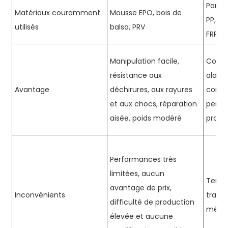
Panne
Matériaux couramment
Mousse EPO, bois de
PP, EP
utilisés
balsa, PRV
FRP, 
Manipulation facile,
Contr
résistance aux
alaire,
Avantage
déchirures, aux rayures
config
et aux chocs, réparation
perfor
aisée, poids modéré
produ
Performances très
limitées, aucun
Temps 
avantage de prix,
Inconvénients
transi
difficulté de production
médio
élevée et aucune