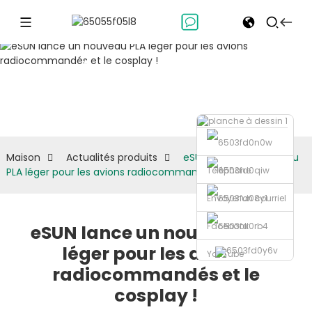
Actualités
produits
Maison
Actualités produits
eSUN lance un nouveau
Téléphone
PLA léger pour les avions radiocommandés et le cosplay !
Envoyer un courriel
Facebook
eSUN lance un nouveau PLA
léger pour les avions
YouTube
radiocommandés et le
cosplay !