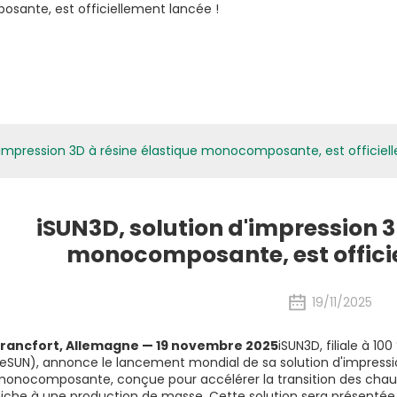
atériaux Biologiques
Applications
Médias
ESG
Nouvelles
d'impression 3D à résine élastique monocomposante, est officiel
iSUN3D, solution d'impression 3
monocomposante, est officie
19/11/2025
Francfort, Allemagne — 19 novembre 2025
iSUN3D, filiale à 10
eSUN), annonce le lancement mondial de sa solution d'impressio
onocomposante, conçue pour accélérer la transition des chaus
iche à une production de masse. Cette solution sera présenté