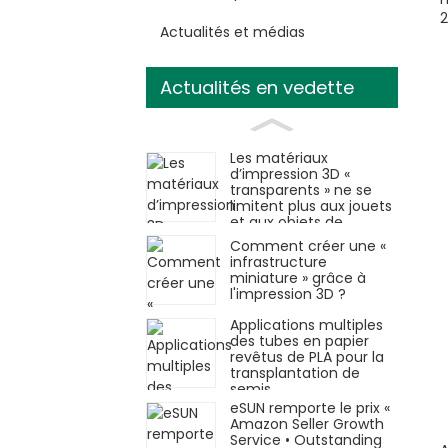
2
Actualités et médias
Actualités en vedette
Les matériaux
d’impression 3D «
transparents » ne se
limitent plus aux jouets
et aux objets de
décoration.
Comment créer une «
infrastructure
miniature » grâce à
l'impression 3D ?
Applications multiples
des tubes en papier
revêtus de PLA pour la
transplantation de
semis
eSUN remporte le prix «
Amazon Seller Growth
Service • Outstanding