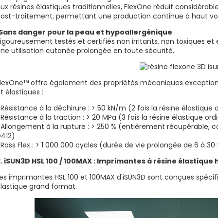
ux résines élastiques traditionnelles, FlexOne réduit considér
ost-traitement, permettant une production continue à haut v
Sans danger pour la peau et hypoallergénique
igoureusement testés et certifiés non irritants, non toxiques et
ne utilisation cutanée prolongée en toute sécurité.
lexOne™ offre également des propriétés mécaniques exceptionne
t élastiques :
 Résistance à la déchirure : > 50 kN/m (2 fois la résine élastique
 Résistance à la traction : > 20 MPa (3 fois la résine élastique or
 Allongement à la rupture : > 250 % (entièrement récupérable, c
412)
 Ross Flex : > 1 000 000 cycles (durée de vie prolongée de 6 à 30
. iSUN3D HSL 100 / 100MAX : Imprimantes à résine élastique
es imprimantes HSL 100 et 100MAX d'iSUN3D sont conçues spécif
lastique grand format.