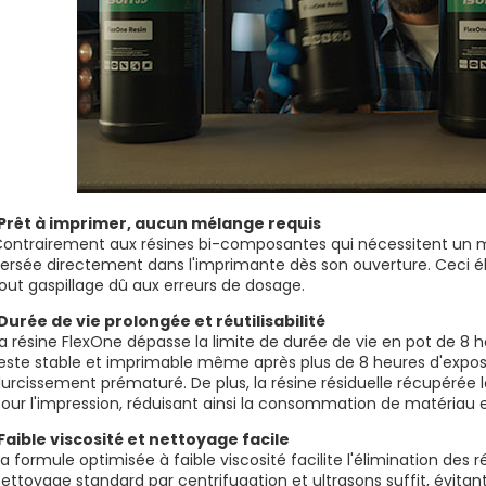
Prêt à imprimer, aucun mélange requis
ontrairement aux résines bi-composantes qui nécessitent un mé
ersée directement dans l'imprimante dès son ouverture. Ceci é
out gaspillage dû aux erreurs de dosage.
Durée de vie prolongée et réutilisabilité
a résine FlexOne dépasse la limite de durée de vie en pot de 8 
este stable et imprimable même après plus de 8 heures d'expositi
urcissement prématuré. De plus, la résine résiduelle récupérée l
our l'impression, réduisant ainsi la consommation de matériau e
Faible viscosité et nettoyage facile
a formule optimisée à faible viscosité facilite l'élimination des
ettoyage standard par centrifugation et ultrasons suffit, évit