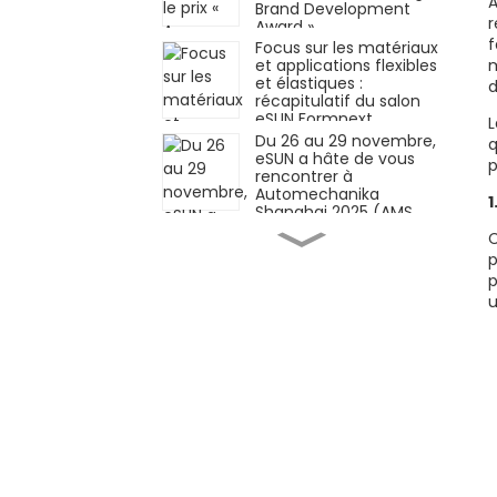
A
Brand Development
r
Award »
f
Focus sur les matériaux
m
et applications flexibles
et élastiques :
d
récapitulatif du salon
eSUN Formnext
L
Germany !
Du 26 au 29 novembre,
q
eSUN a hâte de vous
p
rencontrer à
Automechanika
1
Shanghai 2025 (AMS
2025)
Matériaux innovants ×
C
Applications innovantes
p
| eSUN présente à
p
Formnext Germany
u
2025
iSUN3D, solution
d'impression 3D à
résine élastique
monocomposante, est
officiellement lancée !
Façonner l'avenir de
l'industrie
manufacturière grâce
aux technologies des
matériaux — eSUN vous