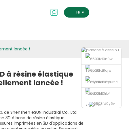
Contactez-Nous
FRENCH
lement lancée !
Téléphone
D à résine élastique
llement lancée !
Envoyer un courriel
Facebook
YouTube
0 % de Shenzhen eSUN Industrial Co., Ltd.
n 3D à base de résine élastique
sures imprimées en 3D d'applications de
e en avant-première au salon Formnext