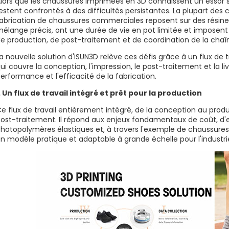
lors que les chaussures imprimées en 3D connaissent un essor s
estent confrontés à des difficultés persistantes. La plupart des 
abrication de chaussures commerciales reposent sur des résine
élange précis, ont une durée de vie en pot limitée et imposent
e production, de post-traitement et de coordination de la cha
a nouvelle solution d'iSUN3D relève ces défis grâce à un flux de t
ui couvre la conception, l'impression, le post-traitement et la l
erformance et l'efficacité de la fabrication.
. Un flux de travail intégré et prêt pour la production
e flux de travail entièrement intégré, de la conception au produit 
ost-traitement. Il répond aux enjeux fondamentaux de coût, d'ef
hotopolymères élastiques et, à travers l'exemple de chaussure
n modèle pratique et adaptable à grande échelle pour l'industri