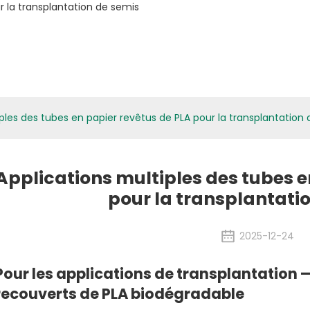
atériaux Biologiques
Applications
Médias
ESG
Nouvelles
ples des tubes en papier revêtus de PLA pour la transplantation
Applications multiples des tubes e
pour la transplantati
2025-12-24
Pour les applications de transplantation 
recouverts de PLA biodégradable