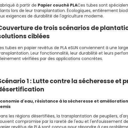
abriqué à partir de
Papier couché PLA
Ces tubes sont spécialem
lants lors de leur transplantation. Écologiques, entièrement biod
ux exigences de durabilité de l'agriculture moderne.
Couverture de trois scénarios de plantat
solutions ciblées
es tubes en papier revêtus de PLA eSUN conviennent à une lar
ransplantation. Leur fonctionnalité, leur durabilité et leurs pe
leinement vérifiées par des applications concrètes.
Scénario 1 : Lutte contre la sécheresse et 
désertification
conomie d'eau, résistance à la sécheresse et amélioration 
semis
ans les régions désertifiées, la transplantation de peupliers, d'a
ouvent compromise par la rareté de l'eau et l'enfouissement des
apier revêtus de PLA sont conçus pour répondre à ces problème