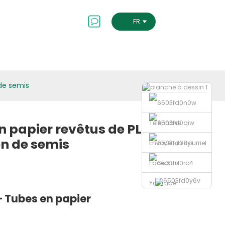
Contactez-Nous
FRENCH
 de semis
Téléphone
n papier revêtus de PLA
on de semis
Envoyer un courriel
Facebook
YouTube
— Tubes en papier