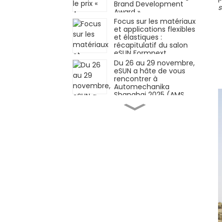
Brand Development
s
Award »
Focus sur les matériaux
et applications flexibles
et élastiques :
récapitulatif du salon
eSUN Formnext
Germany !
Du 26 au 29 novembre,
eSUN a hâte de vous
rencontrer à
Automechanika
Shanghai 2025 (AMS
2025)
Matériaux innovants ×
Applications innovantes
| eSUN présente à
Formnext Germany
2025
iSUN3D, solution
d'impression 3D à
résine élastique
monocomposante, est
officiellement lancée !
Façonner l'avenir de
l'industrie
manufacturière grâce
aux technologies des
matériaux — eSUN vous