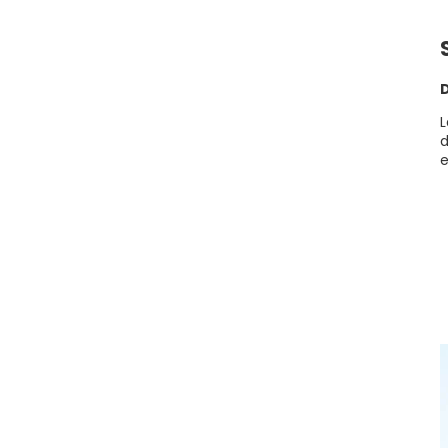
D
L
d
e