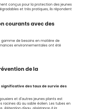
ent conçus pour la protection des jeunes
égradables et très pratiques, ils répondent
ion courants avec des
ge gamme de besoins en matière de
rformances environnementales ont été
prévention de la
significative des taux de survie des
rgousiers et d'autres jeunes plants est
 racines dû au sable éolien. Les tubes en
s.
Rétention d'eau, résistance à la