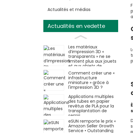
F
Actualités et médias
p
a
Actualités en vedette
Les matériaux
L
d’impression 3D «
t
transparents » ne se
p
limitent plus aux jouets
et aux objets de
décoration.
Comment créer une «
infrastructure
miniature » grâce à
l'impression 3D ?
Applications multiples
des tubes en papier
É
revêtus de PLA pour la
transplantation de
semis
D
eSUN remporte le prix «
Amazon Seller Growth
s
Service • Outstanding
p