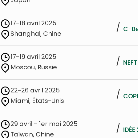
Japon
17-18 avril 2025
/
C-B
Shanghai, Chine
17-19 avril 2025
/
NEFT
Moscou, Russie
22-26 avril 2025
/
COP
Miami, États-Unis
29 avril - 1er mai 2025
/
IDÉE
Taïwan, Chine