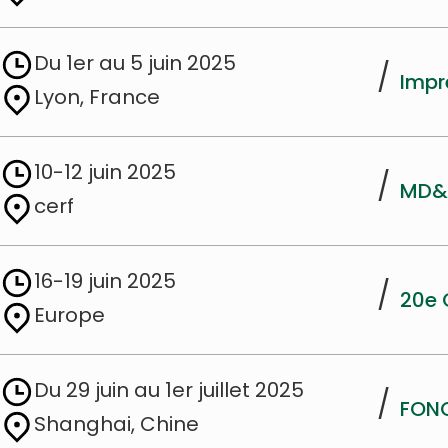
Du 1er au 5 juin 2025
/
Impr
Lyon, France
10-12 juin 2025
/
MD&M
cerf
16-19 juin 2025
/
20e 
Europe
Du 29 juin au 1er juillet 2025
/
FON
Shanghai, Chine