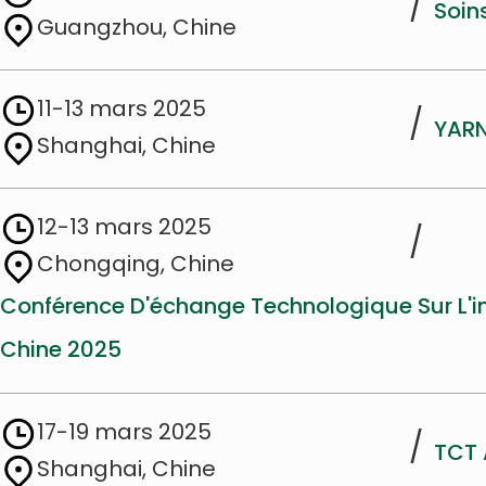
/
Soin
Guangzhou, Chine
11-13 mars 2025
/
YARN
Shanghai, Chine
12-13 mars 2025
/
Chongqing, Chine
Conférence D'échange Technologique Sur L'ing
Chine 2025
17-19 mars 2025
/
TCT 
Shanghai, Chine