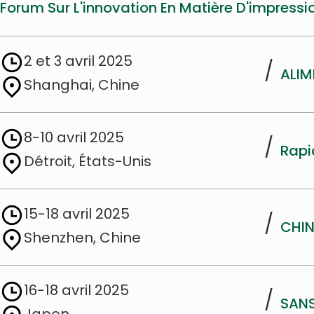
Forum Sur L'innovation En Matière D'impressi
2 et 3 avril 2025
/
ALIM
Shanghai, Chine
8-10 avril 2025
/
Rapi
Détroit, États-Unis
15-18 avril 2025
/
CHI
Shenzhen, Chine
16-18 avril 2025
/
SANS