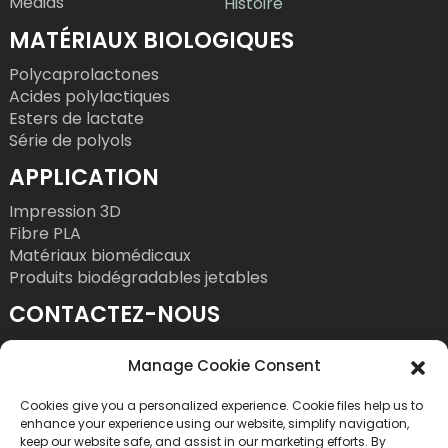
Médias
Histoire
MATÉRIAUX BIOLOGIQUES
Polycaprolactones
Acides polylactiques
Esters de lactate
Série de polyols
APPLICATION
Impression 3D
Fibre PLA
Matériaux biomédicaux
Produits biodégradables jetables
CONTACTEZ-NOUS
Tél. : +86 755 86393186
Manage Cookie Consent
Courriel : bright@esungroup.net
Cookies give you a personalized experience. Cookie files help us to
Adresse : 15A, Immeuble Microsoft Ketong, n°
enhance your experience using our website, simplify navigation,
55, 9e rue Gaoxinnan, Quartier des hautes
keep our website safe, and assist in our marketing efforts. By