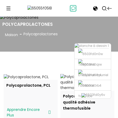
POLYCAPROLACTONES
Polycaprolactones
Maison
Téléphone
Envoyer un courriel
Polycaprolactone, PCL
Facebook
Polycaprolactone de
YouTube
qualité adhésive
thermofusible
Apprendre Encore
Plus