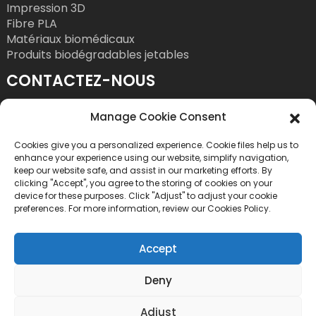
Impression 3D
Fibre PLA
Matériaux biomédicaux
Produits biodégradables jetables
CONTACTEZ-NOUS
Tél. : +86 755 86393186
Manage Cookie Consent
Courriel : bright@esungroup.net
Cookies give you a personalized experience. Cookie files help us to
Adresse : 15A, Immeuble Microsoft Ketong, n°
enhance your experience using our website, simplify navigation,
55, 9e rue Gaoxinnan, Quartier des hautes
keep our website safe, and assist in our marketing efforts. By
clicking "Accept", you agree to the storing of cookies on your
technologies, Rue Yuehai, District de Nanshan,
device for these purposes. Click "Adjust" to adjust your cookie
Shenzhen, Chine
preferences. For more information, review our Cookies Policy.
Accept
Deny
Copyright © 2026 Shenzhen Esun Industrial Co., Ltd.
Adjust