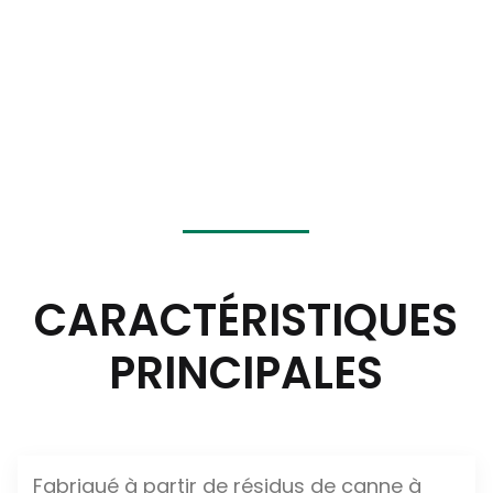
inodore. Elle peut être utilisée sans
danger au contact direct des aliments.
De plus, Bagasse Products propose
Certification sans PFAS
et peut
personnalisation des logos
imprimés
N'hésitez pas à nous
contacter pour toute question !
CARACTÉRISTIQUES
PRINCIPALES
Fabriqué à partir de résidus de canne à