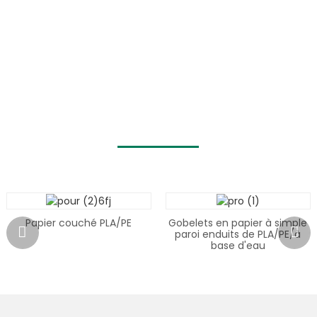
PAPIER COUCHÉ
Le papier couché biodégradable d'eSUN
a obtenu de multiples certifications de
dégradabilité telles que BPI et DIN, et
peut être utilisé pour fabriquer divers
produits, notamment des gobelets et
des bols en papier.
Papier couché PLA/PE
Gobelets en papier à simple
paroi enduits de PLA/PE/à
base d'eau