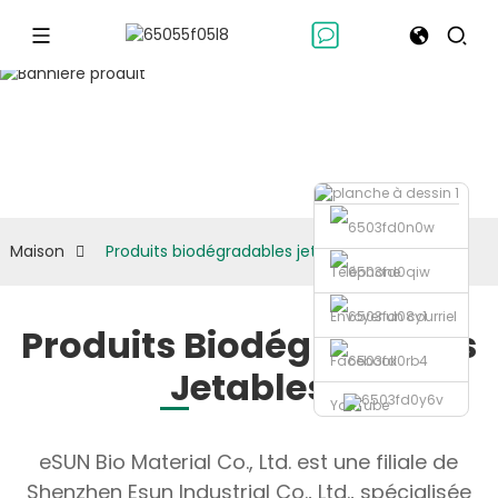
Produits
biodégradables
jetables
Maison
Produits biodégradables jetables
Téléphone
Envoyer un courriel
Produits Biodégradables
Facebook
Jetables
YouTube
eSUN Bio Material Co., Ltd. est une filiale de
Shenzhen Esun Industrial Co., Ltd., spécialisée