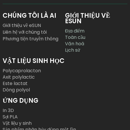
CHÚNG TÔI LÀ AI
GIỚI THIỆU VỀ
ESUN
Giới thiệu về eSUN
Địa điểm
Liên hệ với chúng tôi
Toàn cầu
Phương tiện truyền thông
Văn hoá
Lịch sử
VẬT LIỆU SINH HỌC
Polycaprolacton
Axit polylactic
Este lactat
Dòng polyol
ỨNG DỤNG
In 3D
Sợi PLA
Vật liệu y sinh
Sản phẩm phân hủy dùng một lần