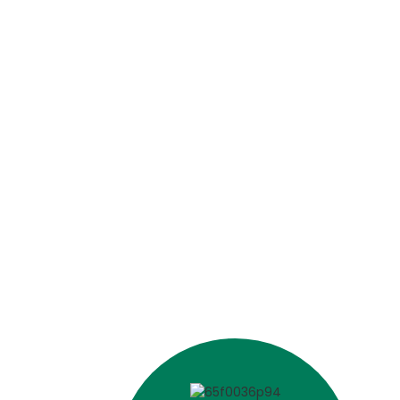
TƯƠNG LAI BỀ
Thúc đẩy tiến bộ, nuôi d
kết của chúng tôi về m