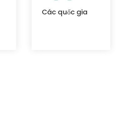
Các quốc gia
 kết công
n xuất và kinh