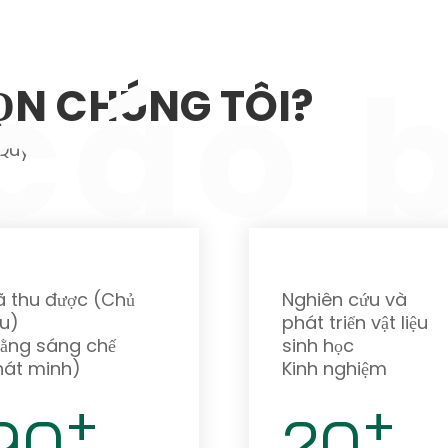
N
Vật Liệu Sinh Học
Ứng Dụng
Phương Tiện Truyền
cáo 
ỌN CHÚNG TÔI?
Quyến
 thu được (Chủ
Nghiên cứu và
u)
phát triển vật liệu
Bằng sáng chế
sinh học
hát minh)
Kinh nghiệm
+
+
90
20