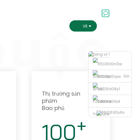
 Thông
ESG
Liên Hệ Với Chúng Tôi
buộc
VIETNAMESE
Gửi
Điện thoại
email
Thị trường sản
phẩm
Facebook
Bao phủ
YouTube
+
100