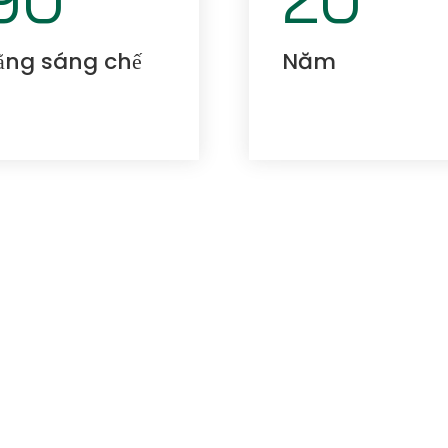
ằng sáng chế
Năm
ỐT HƠN, CUỘC
g ty TNHH Công nghiệp Thâm Quyến Esun cam
i môi trường, chuyên nghiên cứu, phát triển, sả
 môi xanh.