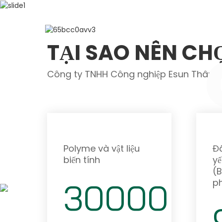
Giới Thiệu Về ESU
TẠI SAO NÊN CH
Công ty TNHH Công nghiệp Esun Thâm 
Polyme và vật liệu
Đã
biến tính
yế
(
p
30000