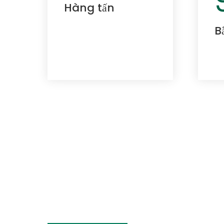
Hàng tấn
B
THIÊN NHIÊN T
SỐNG TỐT HƠN
Được thành lập vào năm 2002, Côn
nghiệp hóa các vật liệu thân thiện vớ
doanh các vật liệu sinh học và dung