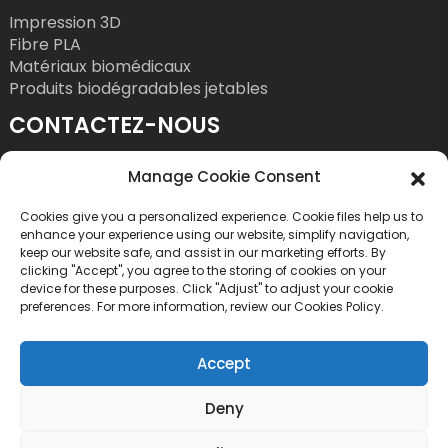
Impression 3D
Fibre PLA
Matériaux biomédicaux
Produits biodégradables jetables
CONTACTEZ-NOUS
Tél. : +86 755 86393186
Manage Cookie Consent
Courriel : bright@esungroup.net
Cookies give you a personalized experience. Cookie files help us to
Adresse : 15A, Immeuble Microsoft Ketong, n°
enhance your experience using our website, simplify navigation,
55, 9e rue Gaoxinnan, Quartier des hautes
keep our website safe, and assist in our marketing efforts. By
clicking "Accept", you agree to the storing of cookies on your
technologies, Rue Yuehai, District de Nanshan,
device for these purposes. Click "Adjust" to adjust your cookie
Shenzhen, Chine
preferences. For more information, review our Cookies Policy.
Accept
Deny
Copyright © 2026 Shenzhen Esun Industrial Co., Ltd.