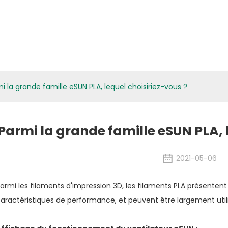
atériaux Biologiques
Applications
Médias
ESG
Actualités des activités
i la grande famille eSUN PLA, lequel choisiriez-vous ?
Parmi la grande famille eSUN PLA, 
2021-05-06
armi les filaments d'impression 3D, les filaments PLA présentent
aractéristiques de performance, et peuvent être largement utilis