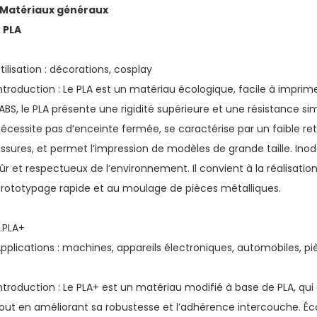
Matériaux généraux
. PLA
tilisation : décorations, cosplay
ntroduction : Le PLA est un matériau écologique, facile à imprim
’ABS, le PLA présente une rigidité supérieure et une résistance sim
écessite pas d’enceinte fermée, se caractérise par un faible re
issures, et permet l’impression de modèles de grande taille. Inodore
ûr et respectueux de l’environnement. Il convient à la réalisati
rototypage rapide et au moulage de pièces métalliques.
.PLA+
pplications : machines, appareils électroniques, automobiles, p
ntroduction : Le PLA+ est un matériau modifié à base de PLA, qui 
out en améliorant sa robustesse et l’adhérence intercouche. Écol