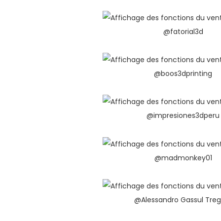
@fatorial3d
@boos3dprinting
@impresiones3dperu
@madmonkey01
@Alessandro Gassul Treg