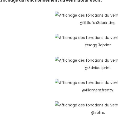
Affichage du fonctionnement du ventilateur eSUN :
@littlefox3dprinting
@sagg.3dprint
@3dvibesprint
@filamentfrenzy
@irblinx