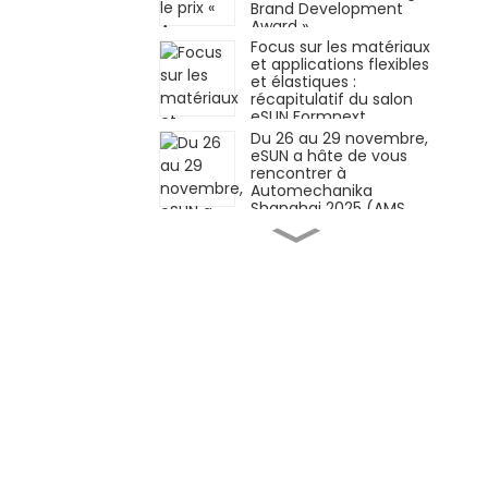
Brand Development
Award »
Focus sur les matériaux
et applications flexibles
et élastiques :
récapitulatif du salon
eSUN Formnext
Germany !
Du 26 au 29 novembre,
eSUN a hâte de vous
rencontrer à
Automechanika
Shanghai 2025 (AMS
2025)
Matériaux innovants ×
Applications innovantes
| eSUN présente à
Formnext Germany
2025
iSUN3D, solution
d'impression 3D à
résine élastique
monocomposante, est
officiellement lancée !
Façonner l'avenir de
l'industrie
manufacturière grâce
aux technologies des
matériaux — eSUN vous