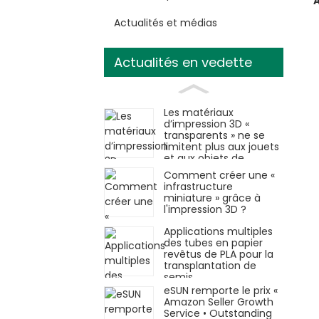
Actualités et médias
Actualités en vedette
Les matériaux
d’impression 3D «
transparents » ne se
limitent plus aux jouets
et aux objets de
décoration.
Comment créer une «
infrastructure
miniature » grâce à
l'impression 3D ?
Applications multiples
des tubes en papier
revêtus de PLA pour la
transplantation de
semis
eSUN remporte le prix «
Amazon Seller Growth
Service • Outstanding