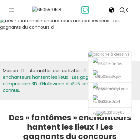
Actualités
des activités
Maison
Actualités des activités
Des « fantômes »
Téléphone
enchanteurs hantent les lieux ! Les gagnants du concours
d'impression 3D d'Halloween d'eSUN sont officiellement
Envoyer un courriel
connus.
Facebook
YouTube
Des « fantômes » enchanteurs
hantent les lieux ! Les
gagnants du concours