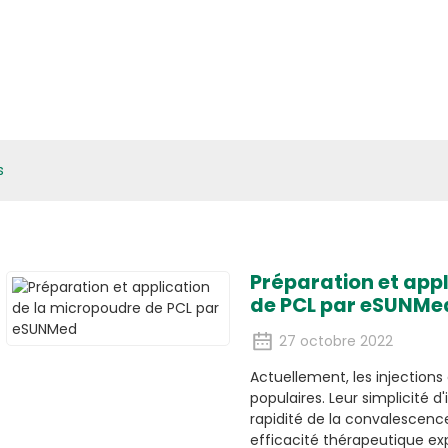
atériaux Biologiques
Applications
Médias
ESG
Actualités produits
s
Préparation et app
de PCL par eSUNMe
27 octobre 2022
Actuellement, les injections
populaires. Leur simplicité d'
rapidité de la convalescence,
efficacité thérapeutique exp