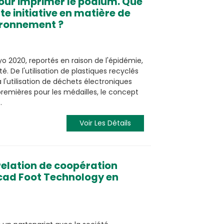
pour imprimer le podium. Que
e initiative en matière de
vironnement ?
o 2020, reportés en raison de l'épidémie,
é. De l'utilisation de plastiques recyclés
l'utilisation de déchets électroniques
emières pour les médailles, le concept
…
Voir Les Détails
relation de coopération
cad Foot Technology en