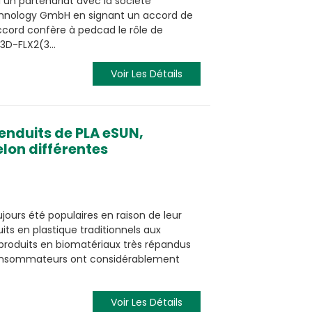
un partenariat avec la société
hnology GmbH en signant un accord de
accord confère à pedcad le rôle de
N3D-FLX2(3...
Voir Les Détails
enduits de PLA eSUN,
lon différentes
ujours été populaires en raison de leur
its en plastique traditionnels aux
 produits en biomatériaux très répandus
 consommateurs ont considérablement
Voir Les Détails