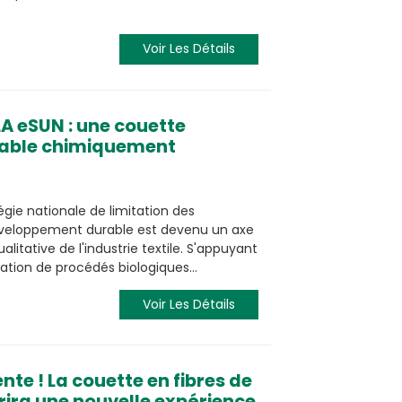
Voir Les Détails
LA eSUN : une couette
lable chimiquement
égie nationale de limitation des
éveloppement durable est devenu un axe
litative de l'industrie textile. S'appuyant
ication de procédés biologiques…
Voir Les Détails
nte ! La couette en fibres de
rira une nouvelle expérience