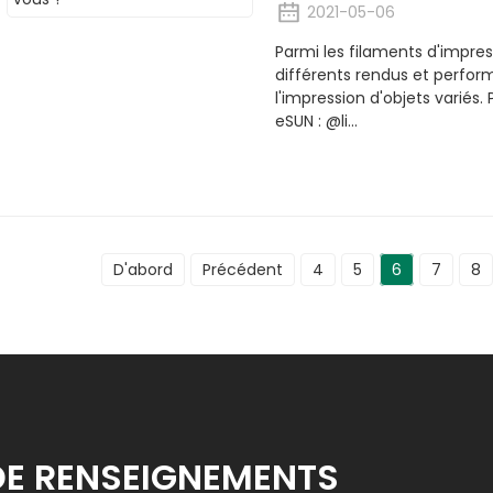
2021-05-06
Parmi les filaments d'impres
différents rendus et perfor
l'impression d'objets variés.
eSUN : @li...
D'abord
Précédent
4
5
6
7
8
DE RENSEIGNEMENTS