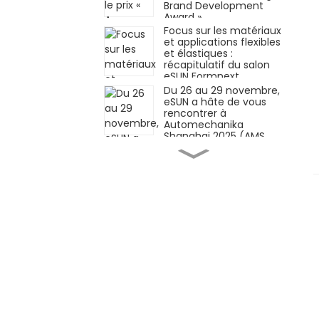
Brand Development
Award »
Focus sur les matériaux
et applications flexibles
et élastiques :
récapitulatif du salon
eSUN Formnext
Germany !
Du 26 au 29 novembre,
eSUN a hâte de vous
rencontrer à
Automechanika
Shanghai 2025 (AMS
2025)
Matériaux innovants ×
Applications innovantes
| eSUN présente à
Formnext Germany
2025
iSUN3D, solution
d'impression 3D à
résine élastique
monocomposante, est
officiellement lancée !
Façonner l'avenir de
l'industrie
manufacturière grâce
aux technologies des
matériaux — eSUN vous