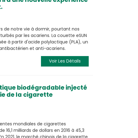
.
s de notre vie à dormir, pourtant nos
turbés par les acariens. La couette eSUN
ée à partir d'acide polylactique (PLA), un
ntibactérien et anti-acariens.
Voir Les Détails
stique biodégradable injecté
ie de la cigarette
 ventes mondiales de cigarettes
 16,1 milliards de dollars en 2016 à 45,3
 En 2021, le marché chinois de la cigarette