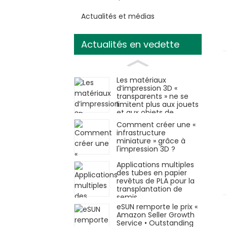
Actualités et médias
Actualités en vedette
Les matériaux
d’impression 3D «
transparents » ne se
limitent plus aux jouets
et aux objets de
décoration.
Comment créer une «
infrastructure
miniature » grâce à
l'impression 3D ?
Applications multiples
des tubes en papier
revêtus de PLA pour la
transplantation de
semis
eSUN remporte le prix «
Amazon Seller Growth
Service • Outstanding