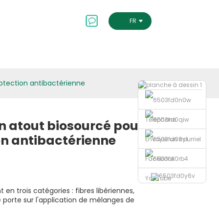
Contactez-Nous
FRENCH
rotection antibactérienne
Téléphone
n atout biosourcé pour
ion antibactérienne
Envoyer un courriel
Facebook
YouTube
en trois catégories : fibres libériennes,
porte sur l'application de mélanges de