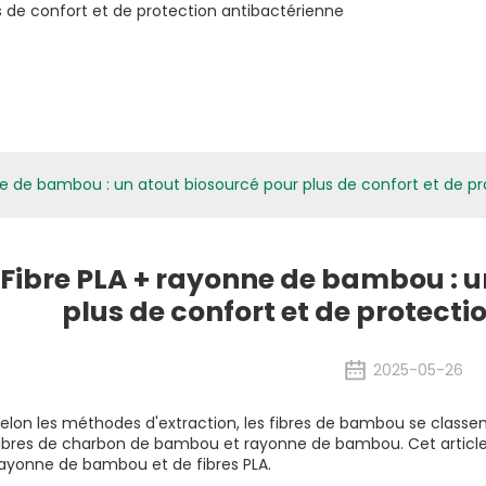
atériaux Biologiques
Applications
Médias
ESG
Nouvelles
ne de bambou : un atout biosourcé pour plus de confort et de p
Fibre PLA + rayonne de bambou : u
plus de confort et de protect
2025-05-26
elon les méthodes d'extraction, les fibres de bambou se classent 
ibres de charbon de bambou et rayonne de bambou. Cet article 
ayonne de bambou et de fibres PLA.