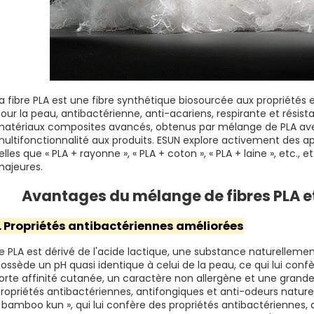
a fibre PLA est une fibre synthétique biosourcée aux propriétés e
our la peau, antibactérienne, anti-acariens, respirante et rési
atériaux composites avancés, obtenus par mélange de PLA avec
ultifonctionnalité aux produits. ESUN explore activement des a
elles que « PLA + rayonne », « PLA + coton », « PLA + laine », etc., 
ajeures.
Avantages du mélange de fibres PLA 
1. Propriétés antibactériennes améliorées
e PLA est dérivé de l'acide lactique, une substance naturelleme
ossède un pH quasi identique à celui de la peau, ce qui lui conf
orte affinité cutanée, un caractère non allergène et une grande
ropriétés antibactériennes, antifongiques et anti-odeurs natur
 bamboo kun », qui lui confère des propriétés antibactériennes,