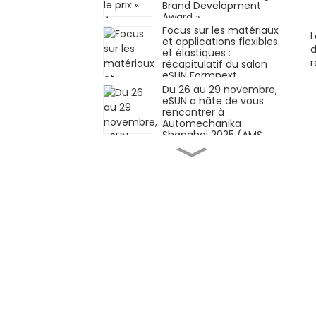
Brand Development
Award »
Focus sur les matériaux
L
et applications flexibles
d
et élastiques :
r
récapitulatif du salon
eSUN Formnext
Germany !
Du 26 au 29 novembre,
eSUN a hâte de vous
rencontrer à
Automechanika
Shanghai 2025 (AMS
2025)
Matériaux innovants ×
Applications innovantes
| eSUN présente à
Formnext Germany
2025
iSUN3D, solution
d'impression 3D à
résine élastique
monocomposante, est
officiellement lancée !
Façonner l'avenir de
l'industrie
manufacturière grâce
aux technologies des
matériaux — eSUN vous