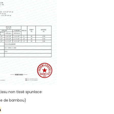
tissu non tissé spunlace·
nne de bambou)
s