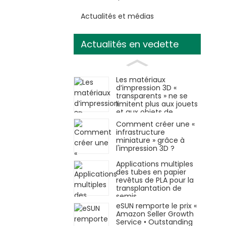
Actualités et médias
Actualités en vedette
Les matériaux
d’impression 3D «
transparents » ne se
limitent plus aux jouets
et aux objets de
décoration.
Comment créer une «
infrastructure
miniature » grâce à
l'impression 3D ?
Applications multiples
des tubes en papier
revêtus de PLA pour la
transplantation de
semis
eSUN remporte le prix «
Amazon Seller Growth
Service • Outstanding