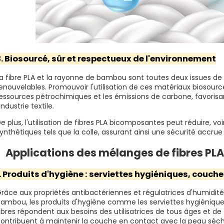
3. Biosourcé, sûr et respectueux de l'environnement
a fibre PLA et la rayonne de bambou sont toutes deux issues de 
enouvelables. Promouvoir l'utilisation de ces matériaux biosour
essources pétrochimiques et les émissions de carbone, favorisa
'industrie textile.
e plus, l'utilisation de fibres PLA bicomposantes peut réduire, voi
ynthétiques tels que la colle, assurant ainsi une sécurité accrue
Applications des mélanges de fibres PL
1. Produits d'hygiène : serviettes hygiéniques, couches
râce aux propriétés antibactériennes et régulatrices d'humidité 
ambou, les produits d'hygiène comme les serviettes hygiéniques
ibres répondent aux besoins des utilisatrices de tous âges et d
ontribuent à maintenir la couche en contact avec la peau sèche 