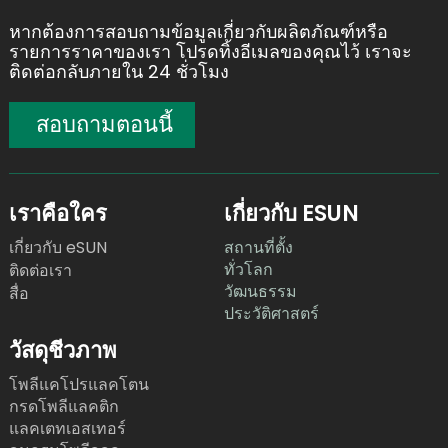
หากต้องการสอบถามข้อมูลเกี่ยวกับผลิตภัณฑ์หรือ
รายการราคาของเรา โปรดทิ้งอีเมลของคุณไว้ เราจะ
ติดต่อกลับภายใน 24 ชั่วโมง
สอบถามตอนนี้
เราคือใคร
เกี่ยวกับ ESUN
เกี่ยวกับ eSUN
สถานที่ตั้ง
ทั่วโลก
ติดต่อเรา
วัฒนธรรม
สื่อ
ประวัติศาสตร์
วัสดุชีวภาพ
โพลีแคโปรแลคโตน
กรดโพลีแลคติก
แลคเตทเอสเทอร์