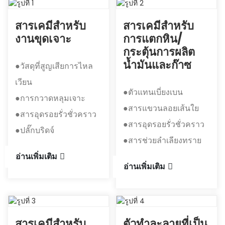
สารเคมีสำหรับ
สารเคมีสำหรับ
งานขุดเจาะ
การแตกหิน/
กระตุ้นการผลิต
น้ำมันและก๊าซ
●วัสดุที่สูญเสียการไหล
เวียน
●ตัวแทนเบี่ยงเบน
●การกวาดหลุมเจาะ
●สารแขวนลอยเส้นใย
●สารอุดรอยรั่วชั่วคราว
●สารอุดรอยรั่วชั่วคราว
●ปลั๊กบริดจ์
●สารช่วยลำเลียงทราย
อ่านเพิ่มเติม
อ่านเพิ่มเติม
สารเคมีสำหรับ
ตัวทำละลายที่เป็น