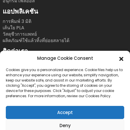
อนุกรมโพลีออล
แอปพลิเคชัน
การพิมพ์ 3 มิติ
เส้นใย PLA
วัสดุชีวการแพทย์
ผลิตภัณฑ์ใช้แล้วทิ้งที่ย่อยสลายได้
ติดต่อเรา
Manage Cookie Consent
โทร: +86 755 86393186
อีเมล: bright@esungroup.net
Cookies give you a personalized experience. Cookie files help us to
enhance your experience using our website, simplify navigation,
ที่อยู่: 15A อาคาร Microsoft Ketong เลขที่ 55 ถนน
keep our website safe, and assist in our marketing efforts. By
clicking "Accept", you agree to the storing of cookies on your
Gaoxinnan สาย 9 ชุมชนเทคโนโลยีชั้นสูง ถนน
device for these purposes. Click "Adjust" to adjust your cookie
Yuehai เขต Nanshan เมืองเซินเจิ้น ประเทศจีน
preferences. For more information, review our Cookies Policy.
Accept
Deny