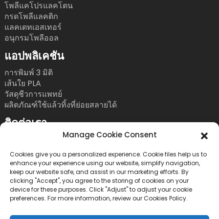
โพลีแคโปรแลคโตน
กรดโพลีแลคติก
แลคเตทเอสเทอร์
อนุกรมโพลีออล
แอปพลิเคชัน
การพิมพ์ 3 มิติ
เส้นใย PLA
วัสดุชีวการแพทย์
ผลิตภัณฑ์ใช้แล้วทิ้งที่ย่อยสลายได้
ติดต่อเรา
Manage Cookie Consent
โทร: +86 755 86393186
อีเมล: bright@esungroup.net
Cookies give you a personalized experience. Cookie files help us to
enhance your experience using our website, simplify navigation,
ที่อยู่: 15A อาคาร Microsoft Ketong เลขที่ 55 ถนน
keep our website safe, and assist in our marketing efforts. By
clicking "Accept", you agree to the storing of cookies on your
Gaoxinnan สาย 9 ชุมชนเทคโนโลยีชั้นสูง ถนน
device for these purposes. Click "Adjust" to adjust your cookie
Yuehai เขต Nanshan เมืองเซินเจิ้น ประเทศจีน
preferences. For more information, review our Cookies Policy.