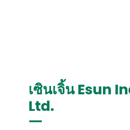
เกี่ยวกับ ESUN
วัสดุชีวภาพ
แอปพลิเคชัน
สื่อ
เซินเจิ้น Esun I
Ltd.