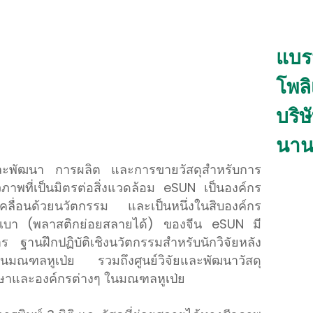
แบร
โพลิ
บริษ
นาน
ัยและพัฒนา การผลิต และการขายวัสดุสำหรับการ
วภาพที่เป็นมิตรต่อสิ่งแวดล้อม eSUN เป็นองค์กร
บเคลื่อนด้วยนวัตกรรม และเป็นหนึ่งในสิบองค์กร
มเบา (พลาสติกย่อยสลายได้) ของจีน eSUN มี
ร ฐานฝึกปฏิบัติเชิงนวัตกรรมสำหรับนักวิจัยหลัง
มณฑลหูเป่ย รวมถึงศูนย์วิจัยและพัฒนาวัสดุ
ึกษาและองค์กรต่างๆ ในมณฑลหูเป่ย