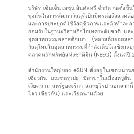
บริษัท เซินเจิ้น เอซุน อินดัสทรี จำกัด ก่อตั้งขึ
มุ่งมั่นในการพัฒนาวัสดุที่เป็นมิตรต่อสิ่งแว
และการประยุกต์ใช้วัสดุชีวภาพและตัวทำละลายท
ยอมรับในฐานะวิสาหกิจไฮเทคระดับชาติ และต
อุตสาหกรรมพลาสติกเบา (พลาสติกย่อยสลายไ
วัสดุใหม่ในอุตสาหกรรมที่กำลังเติบโตเ
ตลาดหลักทรัพย์แห่งชาติจีน (NEEQ) ตั้งแต่ปี 
สำนักงานใหญ่ของ eSUN ตั้งอยู่ในเขตหนานซาน
เซียวกัน มณฑลหูเป่ย มีสาขาในเมืองหวู่ฮั่
เวียดนาม สหรัฐอเมริกา และยุโรป นอกจากนี้ 
โจว เซียวกัน) และเวียดนามด้วย