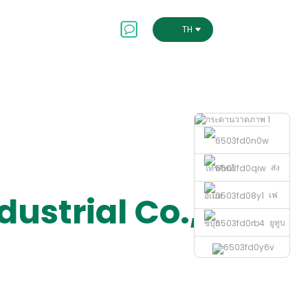
เอสจีจี
ติดต่อเรา
THAI
ส่ง
โทรศัพท์
เฟ
ndustrial Co.,
อีเมล
ยูทูบ
ซบุ๊ก