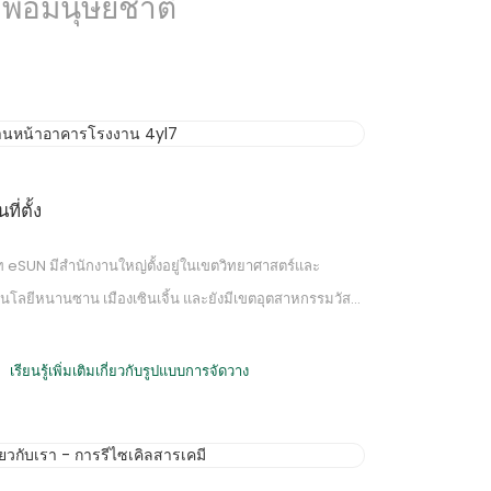
พื่อมนุษยชาติ
ที่ตั้ง
ัท eSUN มีสำนักงานใหญ่ตั้งอยู่ในเขตวิทยาศาสตร์และ
นโลยีหนานซาน เมืองเซินเจิ้น และยังมีเขตอุตสาหกรรมวัสดุ
ป็นมิตรต่อสิ่งแวดล้อมในเมืองเซียวกาน มณฑลหูเป่ย รวมถึงสา
วู่ฮั่น ปักกิ่ง ฮ่องกง เวียดนาม และสหรัฐอเมริกา
เรียนรู้เพิ่มเติมเกี่ยวกับรูปแบบการจัดวาง