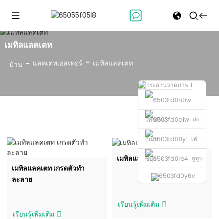
เมทิลแลคเตท
แลคเตทเอสเทอร์
เมทิลแลคเตท
บ้าน
ส่ง
โทรศัพท์
เฟ
อีเมล
เมทิลแลคเตทเกรดไครัล
ยูทูบ
ซบุ๊ก
เมทิลแลคเตท เกรดตัวทำ
ละลาย
เรียนรู้เพิ่มเติม
เรียนรู้เพิ่มเติม