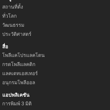
สถานที่ตั้ง
ทั่วโลก
วัฒนธรรม
ประวัติศาสตร์
สื่อ
โพลีแคโปรแลคโตน
กรดโพลีแลคติก
แลคเตทเอสเทอร์
อนุกรมโพลีออล
แอปพลิเคชัน
การพิมพ์ 3 มิติ