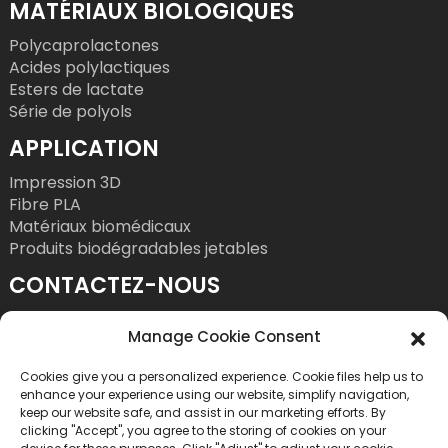
MATÉRIAUX BIOLOGIQUES
Polycaprolactones
Acides polylactiques
Esters de lactate
Série de polyols
APPLICATION
Impression 3D
Fibre PLA
Matériaux biomédicaux
Produits biodégradables jetables
CONTACTEZ-NOUS
Tél. : +86 755 86393186
Manage Cookie Consent
Courriel : bright@esungroup.net
Cookies give you a personalized experience. Cookie files help us to
Adresse : 15A, Immeuble Microsoft Ketong, n°
enhance your experience using our website, simplify navigation,
55, 9e rue Gaoxinnan, Quartier des hautes
keep our website safe, and assist in our marketing efforts. By
clicking "Accept", you agree to the storing of cookies on your
technologies, Rue Yuehai, District de Nanshan,