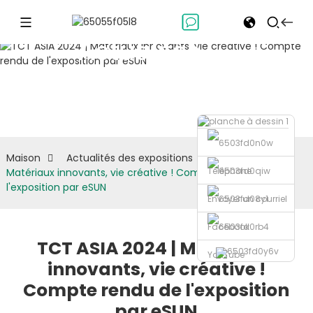
Actualités
des
expositions
Maison
Actualités des expositions
TCT ASIA 2024 |
Téléphone
Matériaux innovants, vie créative ! Compte rendu de
l'exposition par eSUN
Envoyer un courriel
Facebook
TCT ASIA 2024 | Matériaux
YouTube
innovants, vie créative !
Compte rendu de l'exposition
par eSUN