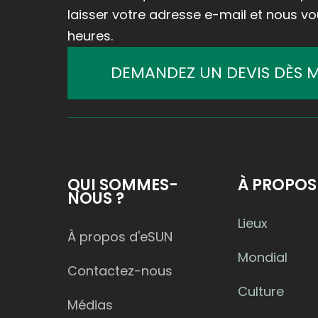
invite à Formnext 2025
Bricolage imitation bois,
laisser votre adresse e-mail et nous v
en Allemagne
accessoires de cinéma
ou décoration
heures.
intérieure ? Un rouleau
de PLA-bois suffit !
DEMANDEZ UN DEVIS DÈS 
QUI SOMMES-
À PROPOS
NOUS ?
Lieux
À propos d'eSUN
Mondial
Contactez-nous
Culture
Médias