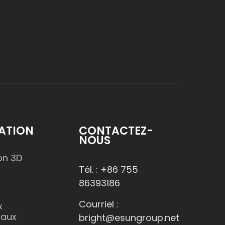
ATION
CONTACTEZ-
NOUS
on 3D
Tél. : +86 755
86393186
Courriel :
x
caux
bright@esungroup.net