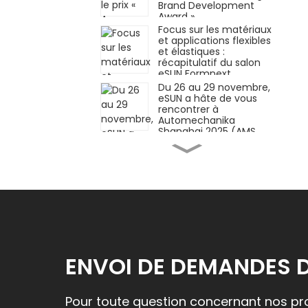
Brand Development
Award »
Focus sur les matériaux
et applications flexibles
et élastiques :
récapitulatif du salon
eSUN Formnext
Germany !
Du 26 au 29 novembre,
eSUN a hâte de vous
rencontrer à
Automechanika
Shanghai 2025 (AMS
2025)
Matériaux innovants ×
Applications innovantes
| eSUN présente à
Formnext Germany
2025
iSUN3D, solution
d'impression 3D à
résine élastique
monocomposante, est
officiellement lancée !
ENVOI DE DEMANDES 
Façonner l'avenir de
l'industrie
manufacturière grâce
aux technologies des
Pour toute question concernant nos prod
matériaux — eSUN vous