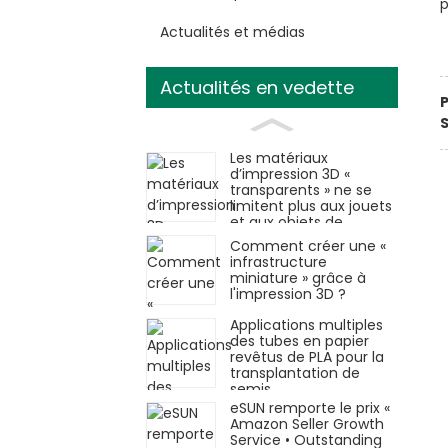
p
Actualités et médias
Actualités en vedette
S
Les matériaux
d’impression 3D «
transparents » ne se
limitent plus aux jouets
et aux objets de
décoration.
Comment créer une «
infrastructure
miniature » grâce à
l'impression 3D ?
Applications multiples
des tubes en papier
revêtus de PLA pour la
transplantation de
semis
eSUN remporte le prix «
Amazon Seller Growth
Service • Outstanding