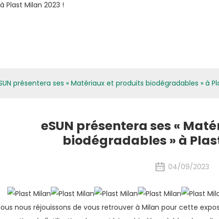
atériaux Biologiques
Applications
Médias
ESG
Actualités des exposition
SUN présentera ses « Matériaux et produits biodégradables » à Pla
eSUN présentera ses « Matér
biodégradables » à Plast
04/09/2023
ous nous réjouissons de vous retrouver à Milan pour cette exposi