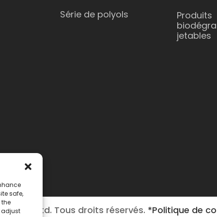
Série de polyols
Produits
biodégra
jetables
enhance
ite safe,
 the
al Co., Ltd. Tous droits réservés.
*Politique de co
o adjust