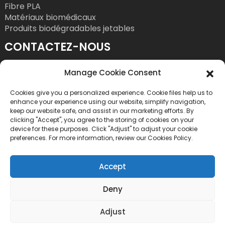
Fibre PLA
Matériaux biomédicaux
Produits biodégradables jetables
CONTACTEZ-NOUS
Tél. : +86 755 86393186
Manage Cookie Consent
Courriel : bright@esungroup.net
Cookies give you a personalized experience. Cookie files help us to
Adresse : 15A, Immeuble Microsoft Ketong, n°
enhance your experience using our website, simplify navigation,
55, 9e rue Gaoxinnan, Quartier des hautes
keep our website safe, and assist in our marketing efforts. By
clicking "Accept", you agree to the storing of cookies on your
technologies, Rue Yuehai, District de Nanshan,
device for these purposes. Click "Adjust" to adjust your cookie
Shenzhen, Chine
preferences. For more information, review our Cookies Policy.
Accept
Deny
Copyright © 2026 Shenzhen Esun Industrial Co., Ltd.
Adjust
Tous droits réservés.
*Politique de confidentialité