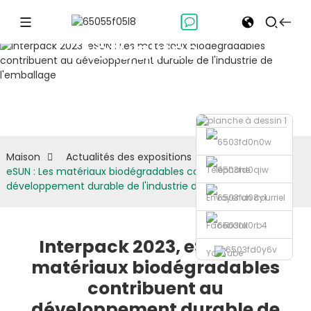
Actualités
des
expositions
Maison
Actualités des expositions
Interpack 2023,
Téléphone
eSUN : Les matériaux biodégradables contribuent au
développement durable de l'industrie de l'emballage
Envoyer un courriel
Facebook
Interpack 2023, eSUN : Les
YouTube
matériaux biodégradables
contribuent au
développement durable de