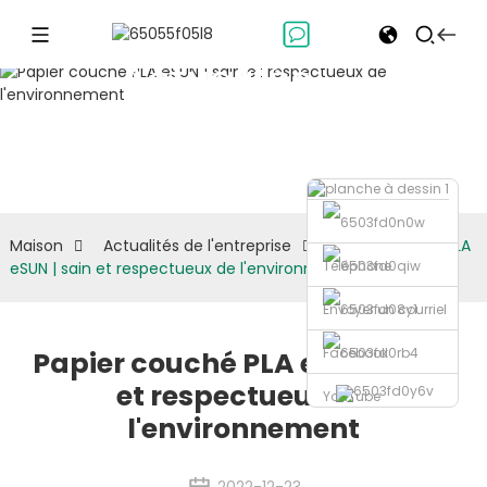
Actualités
de
l'entreprise
Maison
Actualités de l'entreprise
Papier couché PLA
Téléphone
eSUN | sain et respectueux de l'environnement
Envoyer un courriel
Facebook
Papier couché PLA eSUN | sain
et respectueux de
YouTube
l'environnement