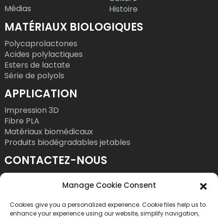
Médias
Histoire
MATÉRIAUX BIOLOGIQUES
Polycaprolactones
Acides polylactiques
Esters de lactate
Série de polyols
APPLICATION
Impression 3D
Fibre PLA
Matériaux biomédicaux
Produits biodégradables jetables
CONTACTEZ-NOUS
Tél. : +86 755 86393186
Manage Cookie Consent
Courriel : bright@esungroup.net
Cookies give you a personalized experience. Cookie files help us to
Adresse : 15A, Immeuble Microsoft Ketong, n°
enhance your experience using our website, simplify navigation,