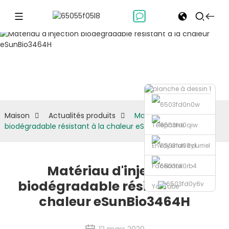
Actualités
produits
Maison
Actualités produits
Matériau d'injection
Téléphone
biodégradable résistant à la chaleur eSunBio3464H
Envoyer un courriel
Facebook
Matériau d'injection
biodégradable résistant à la
YouTube
chaleur eSunBio3464H