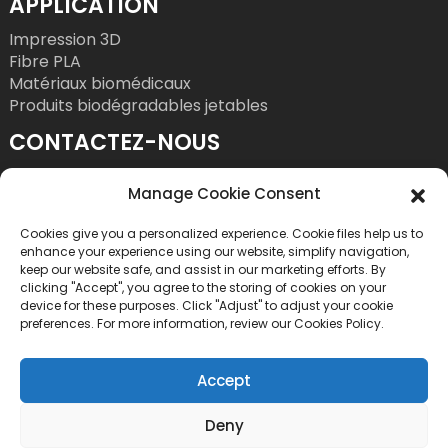
APPLICATION
Impression 3D
Fibre PLA
Matériaux biomédicaux
Produits biodégradables jetables
CONTACTEZ-NOUS
Tél. : +86 755 86393186
Manage Cookie Consent
Courriel : bright@esungroup.net
Cookies give you a personalized experience. Cookie files help us to
Adresse : 15A, Immeuble Microsoft Ketong, n°
enhance your experience using our website, simplify navigation,
55, 9e rue Gaoxinnan, Quartier des hautes
keep our website safe, and assist in our marketing efforts. By
clicking "Accept", you agree to the storing of cookies on your
technologies, Rue Yuehai, District de Nanshan,
device for these purposes. Click "Adjust" to adjust your cookie
Shenzhen, Chine
preferences. For more information, review our Cookies Policy.
Accept
Deny