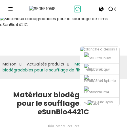
Actualités
produits
Maison
Actualités produits
Matériaux
Téléphone
biodégradables pour le soufflage de films eSunBio4421C
Envoyer un courriel
Facebook
Matériaux biodégradables
pour le soufflage de films
YouTube
eSunBio4421C