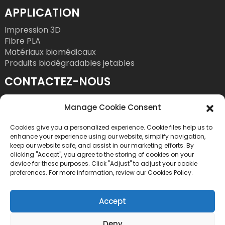
APPLICATION
Impression 3D
Fibre PLA
Matériaux biomédicaux
Produits biodégradables jetables
CONTACTEZ-NOUS
Tél. : +86 755 86393186
Manage Cookie Consent
Courriel : bright@esungroup.net
Cookies give you a personalized experience. Cookie files help us to
Adresse : 15A, Immeuble Microsoft Ketong, n°
enhance your experience using our website, simplify navigation,
55, 9e rue Gaoxinnan, Quartier des hautes
keep our website safe, and assist in our marketing efforts. By
clicking "Accept", you agree to the storing of cookies on your
technologies, Rue Yuehai, District de Nanshan,
device for these purposes. Click "Adjust" to adjust your cookie
Shenzhen, Chine
preferences. For more information, review our Cookies Policy.
Accept
Deny