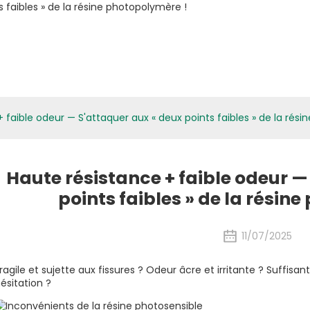
atériaux Biologiques
Applications
Médias
ESG
Nouvelles
 faible odeur — S'attaquer aux « deux points faibles » de la rés
Haute résistance + faible odeur —
points faibles » de la résin
11/07/2025
ragile et sujette aux fissures ? Odeur âcre et irritante ?
Suffisant
ésitation ?