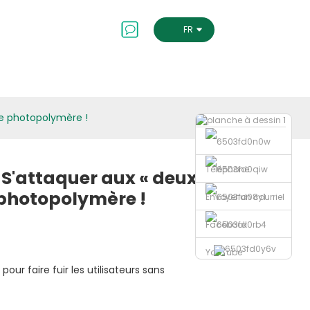
Contactez-Nous
FRENCH
ine photopolymère !
Téléphone
 S'attaquer aux « deux
e photopolymère !
Envoyer un courriel
Facebook
YouTube
 pour faire fuir les utilisateurs sans