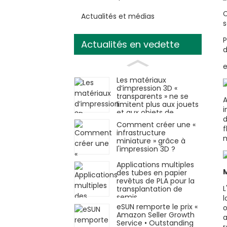
C
Actualités et médias
s
P
Actualités en vedette
e
Les matériaux
d’impression 3D «
transparents » ne se
A
limitent plus aux jouets
i
et aux objets de
d
décoration.
Comment créer une «
f
infrastructure
m
miniature » grâce à
l'impression 3D ?
Applications multiples
M
des tubes en papier
revêtus de PLA pour la
L
transplantation de
semis
l
eSUN remporte le prix «
o
Amazon Seller Growth
a
Service • Outstanding