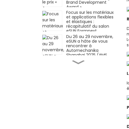
r
Brand Development
Award »
Focus sur les matériaux
et applications flexibles
et élastiques :
récapitulatif du salon
D
eSUN Formnext
m
Germany !
Du 26 au 29 novembre,
L
eSUN a hâte de vous
s
rencontrer à
Automechanika
Shanghai 2025 (AMS
2025)
Matériaux innovants ×
Applications innovantes
| eSUN présente à
Formnext Germany
2025
I
iSUN3D, solution
é
d'impression 3D à
résine élastique
monocomposante, est
officiellement lancée !
Façonner l'avenir de
l'industrie
manufacturière grâce
aux technologies des
D
matériaux — eSUN vous