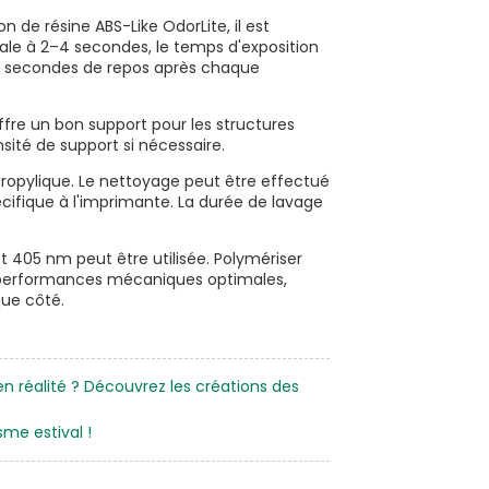
n de résine ABS-Like OdorLite, il est
le à 2–4 secondes, le temps d'exposition
 3 secondes de repos après chaque
ffre un bon support pour les structures
sité de support si nécessaire.
sopropylique. Le nettoyage peut être effectué
écifique à l'imprimante. La durée de lavage
 405 nm peut être utilisée. Polymériser
s performances mécaniques optimales,
que côté.
en réalité ? Découvrez les créations des
me estival !