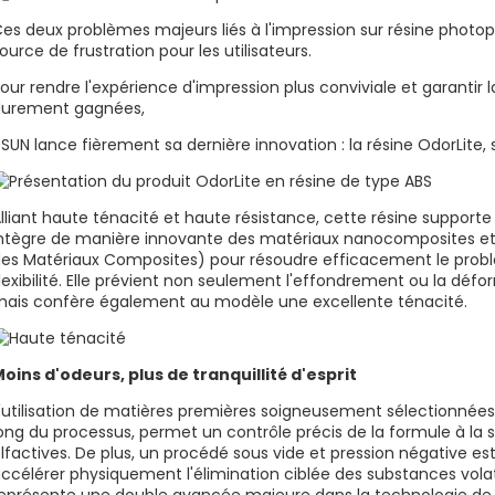
es deux problèmes majeurs liés à l'impression sur résine phot
ource de frustration pour les utilisateurs.
our rendre l'expérience d'impression plus conviviale et garantir la
durement gagnées,
SUN lance fièrement sa dernière innovation : la résine OdorLite, 
lliant haute ténacité et haute résistance, cette résine supporte 
ntègre de manière innovante des matériaux nanocomposites et u
es Matériaux Composites) pour résoudre efficacement le problè
lexibilité. Elle prévient non seulement l'effondrement ou la dé
ais confère également au modèle une excellente ténacité.
oins d'odeurs, plus de tranquillité d'esprit
'utilisation de matières premières soigneusement sélectionnées, à
ong du processus, permet un contrôle précis de la formule à la so
lfactives. De plus, un procédé sous vide et pression négative est
ccélérer physiquement l'élimination ciblée des substances volat