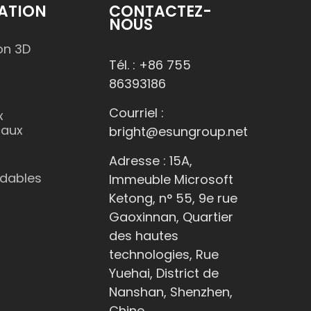
ATION
CONTACTEZ-
NOUS
on 3D
Tél. : +86 755
86393186
Courriel :
x
caux
bright@esungroup.net
Adresse : 15A,
dables
Immeuble Microsoft
Ketong, n° 55, 9e rue
Gaoxinnan, Quartier
des hautes
technologies, Rue
Yuehai, District de
Nanshan, Shenzhen,
Chine