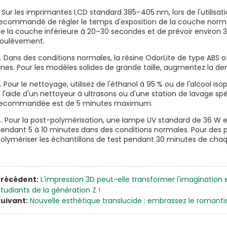
. Sur les imprimantes LCD standard 385–405 nm, lors de l'utilisatio
ecommandé de régler le temps d'exposition de la couche norma
e la couche inférieure à 20–30 secondes et de prévoir environ
oulèvement.
. Dans des conditions normales, la résine OdorLite de type ABS o
ines. Pour les modèles solides de grande taille, augmentez la den
. Pour le nettoyage, utilisez de l'éthanol à 95 % ou de l'alcool i
 l'aide d'un nettoyeur à ultrasons ou d'une station de lavage sp
recommandée est de 5 minutes maximum.
. Pour la post-polymérisation, une lampe UV standard de 36 W et
endant 5 à 10 minutes dans des conditions normales. Pour de
olymériser les échantillons de test pendant 30 minutes de cha
Précédent:
L'impression 3D peut-elle transformer l'imagination 
tudiants de la génération Z !
uivant:
Nouvelle esthétique translucide : embrassez le romantis