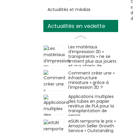
C
s
Actualités et médias
d
d
Actualités en vedette
Les matériaux
d’impression 3D «
transparents » ne se
limitent plus aux jouets
et aux objets de
décoration.
Comment créer une «
infrastructure
miniature » grâce à
l'impression 3D ?
Applications multiples
des tubes en papier
revêtus de PLA pour la
transplantation de
semis
eSUN remporte le prix «
Amazon Seller Growth
Service • Outstanding