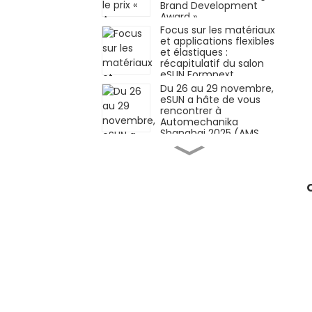
Brand Development
Award »
Focus sur les matériaux
et applications flexibles
et élastiques :
récapitulatif du salon
eSUN Formnext
Germany !
Du 26 au 29 novembre,
eSUN a hâte de vous
rencontrer à
Automechanika
Shanghai 2025 (AMS
2025)
Matériaux innovants ×
Applications innovantes
| eSUN présente à
Formnext Germany
2025
iSUN3D, solution
d'impression 3D à
résine élastique
monocomposante, est
officiellement lancée !
Façonner l'avenir de
l'industrie
manufacturière grâce
aux technologies des
matériaux — eSUN vous