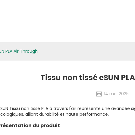
atériaux Biologiques
Applications
Médias
ESG
Nouvelles
UN PLA Air Through
Tissu non tissé eSUN PL
14 mai 2025
eSUN
Tissu non tissé PLA à travers l'air
représente une avancée si
cologiques, alliant durabilité et haute performance.
Présentation du produit