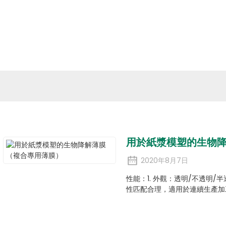
關於eSUN
生物材料
應用程式
媒體
環境、社
產品新聞
用於紙漿模塑的生物
2020年8月7日
性能：1. 外觀：透明/不透明/
性匹配合理，適用於連續生產加