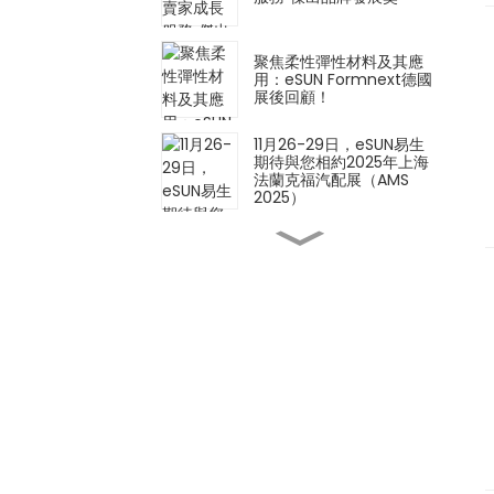
聚焦柔性彈性材料及其應
用：eSUN Formnext德國
展後回顧！
11月26-29日，eSUN易生
期待與您相約2025年上海
法蘭克福汽配展（AMS
2025）
創新材料 × 創新應用 |
eSUN 亮相 2025 年德國
Formnext 展會
iSUN3D單組分彈性樹脂3D
列印解決方案正式發表！
以材料技術定義製造業的未
來－eSUN誠摯邀請您參加
2025年德國Formnext展
會