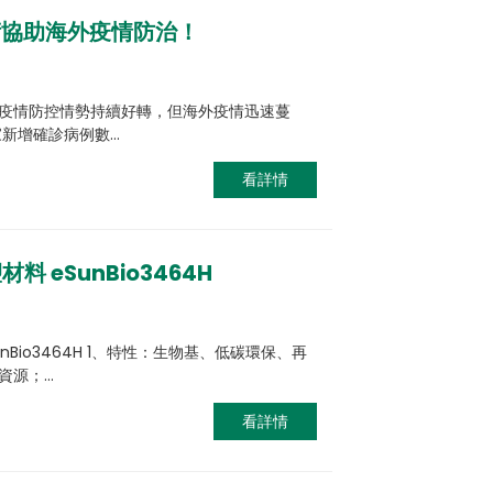
技術協助海外疫情防治！
疫情防控情勢持續好轉，但海外疫情迅速蔓
家新增確診病例數…
看詳情
 eSunBio3464H
Bio3464H 1、特性：生物基、低碳環保、再
資源；…
看詳情