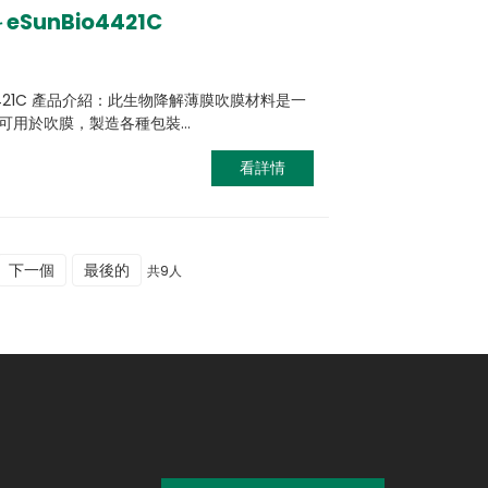
unBio4421C
o4421C 產品介紹：此生物降解薄膜吹膜材料是一
可用於吹膜，製造各種包裝…
看詳情
下一個
最後的
共9人