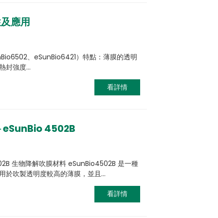
性及應用
Bio6502、eSunBio6421）特點：薄膜的透明
熱封強度…
看詳情
unBio 4502B
02B 生物降解吹膜材料 eSunBio4502B 是一種
用於吹製透明度較高的薄膜，並且…
看詳情