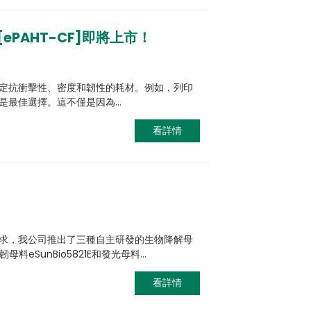
ePAHT-CF]即將上市！
定抗衝擊性、密度和韌性的耗材。例如，列印
是最佳選擇。這不僅是因為…
看詳情
求，我公司推出了三種自主研發的生物降解母
韌母料eSunBio5821E和發光母料…
看詳情