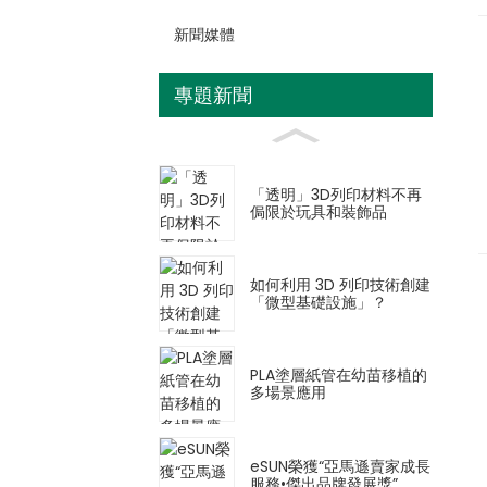
新聞媒體
專題新聞
「透明」3D列印材料不再
侷限於玩具和裝飾品
如何利用 3D 列印技術創建
「微型基礎設施」？
PLA塗層紙管在幼苗移植的
多場景應用
eSUN榮獲“亞馬遜賣家成長
服務•傑出品牌發展獎”