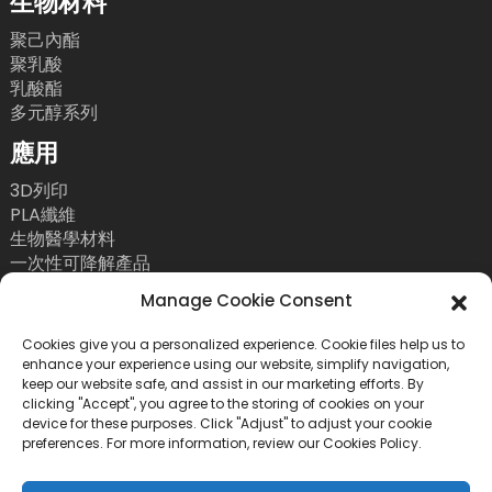
生物材料
聚己內酯
聚乳酸
乳酸酯
多元醇系列
應用
3D列印
PLA纖維
生物醫學材料
一次性可降解產品
聯絡我們
Manage Cookie Consent
電話：+86 755 86393186
Cookies give you a personalized experience. Cookie files help us to
enhance your experience using our website, simplify navigation,
電子郵件：bright@esungroup.net
keep our website safe, and assist in our marketing efforts. By
clicking "Accept", you agree to the storing of cookies on your
地址：中國深圳市南山區粵海街道高新南九路55號微
device for these purposes. Click "Adjust" to adjust your cookie
軟科通大廈15A
preferences. For more information, review our Cookies Policy.