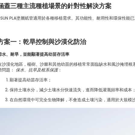
涵蓋三種主流種植場景的針對性解決方案
eSUN PLA塗層紙管適用於各種移植需求。其功能性、耐用性和環保性能
方案一：乾旱控制與沙漠化防治
節水、耐旱，並能顯著提高幼苗存活率
在沙漠化地區，楊樹、沙棘和其他幼苗的移植常常面臨缺水和風沙掩埋根系
些問題：
保水、抗旱及根系保護
：
顯著提高幼苗存活率；
保持土壤水分，減少土壤水分快速流失，進而降低灌溉頻率和成本
在自然環境中可完全生物降解，不會造成土壤污染，適用於大規模