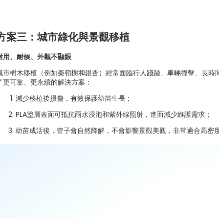
方案三：城市綠化與景觀移植
耐用、耐候、外觀不顯眼
城市樹木移植（例如秦嶺樹和銀杏）經常面臨行人踐踏、車輛撞擊、長時間
了更可靠、更永續的解決方案：
減少移植後損傷，有效保護幼苗生長；
PLA塗層表面可抵抗雨水浸泡和紫外線照射，進而減少維護需求；
幼苗成活後，管子會自然降解，不會影響景觀美觀，非常適合高密