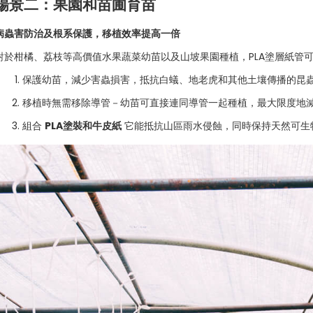
場景二：果園和苗圃育苗
病蟲害防治及根系保護，移植效率提高一倍
對於柑橘、荔枝等高價值水果蔬菜幼苗以及山坡果園種植，PLA塗層紙管
保護幼苗，減少害蟲損害，抵抗白蟻、地老虎和其他土壤傳播的昆
移植時無需移除導管－幼苗可直接連同導管一起種植，最大限度地
組合
PLA塗裝和牛皮紙
它能抵抗山區雨水侵蝕，同時保持天然可生