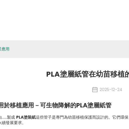
關於eSUN
生物材料
應用程式
媒體
環境、社
訊息
景應用
PLA塗層紙管在幼苗移植
2025-12-24
用於移植應用－可生物降解的PLA塗層紙管
由……製成
PLA塗裝紙
這些管子是專門為幼苗移植保護而設計的。它們環保
永續發展要求。