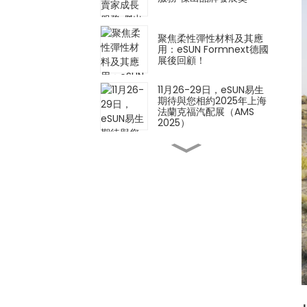
聚焦柔性彈性材料及其應
用：eSUN Formnext德國
展後回顧！
11月26-29日，eSUN易生
期待與您相約2025年上海
法蘭克福汽配展（AMS
2025）
創新材料 × 創新應用 |
eSUN 亮相 2025 年德國
Formnext 展會
iSUN3D單組分彈性樹脂3D
列印解決方案正式發表！
以材料技術定義製造業的未
來－eSUN誠摯邀請您參加
2025年德國Formnext展
會