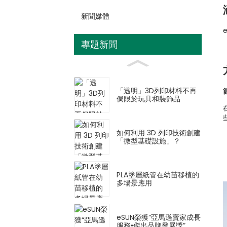
新聞媒體
專題新聞
「透明」3D列印材料不再
侷限於玩具和裝飾品
如何利用 3D 列印技術創建
「微型基礎設施」？
PLA塗層紙管在幼苗移植的
多場景應用
eSUN榮獲“亞馬遜賣家成長
服務•傑出品牌發展獎”