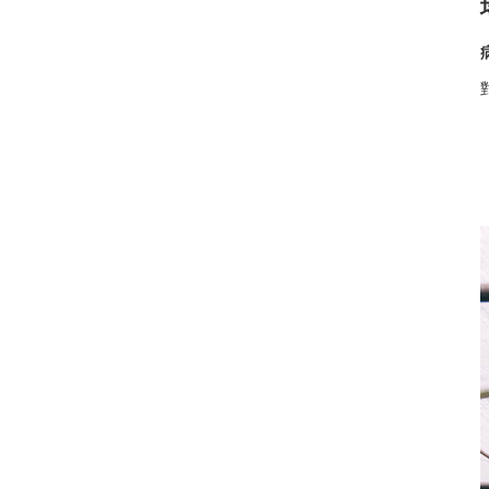
木紋DIY、電影道具還是家
居裝飾？一卷PLA木紋材質
就能搞定！