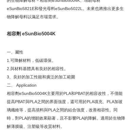
的生物降解母材－相容劑eSunBio5004K、增韌母材
eSunBio5821E和發光母料eSunBio5022L。未來也將推出更多生
物降解母料以滿足市場需求。
相容劑 eSunBio5004K
一、屬性
1.可降解材料，低碳環保。
2.與材料基體具有良好的相容性。
3、良好的加工性能和廣泛的加工範圍
二、 Application
相容劑eSunBio5004K主要用於PLA和PBAT的相容改性，不僅能
提高PBAT與PLA之間的界面強度，還可用於PLA填充、PLA加玻
璃纖維等，提高填料與PLA之間的結合強度，改善相容性。同
時，對PLA的增韌效果顯著，且不影響PLA的降解。適用於生物降
解薄膜級、注塑級等改質材料。