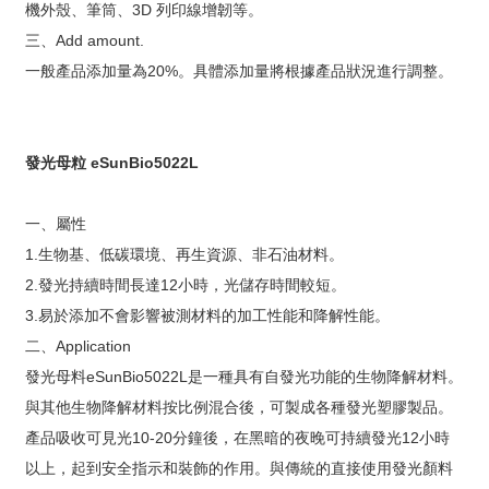
機外殼、筆筒、3D 列印線增韌等。
三、Add amount.
一般產品添加量為20%。具體添加量將根據產品狀況進行調整。
發光母粒 eSunBio5022L
一、屬性
1.生物基、低碳環境、再生資源、非石油材料。
2.發光持續時間長達12小時，光儲存時間較短。
3.易於添加不會影響被測材料的加工性能和降解性能。
二、Application
發光母料eSunBio5022L是一種具有自發光功能的生物降解材料。
與其他生物降解材料按比例混合後，可製成各種發光塑膠製品。
產品吸收可見光10-20分鐘後，在黑暗的夜晚可持續發光12小時
以上，起到安全指示和裝飾的作用。與傳統的直接使用發光顏料