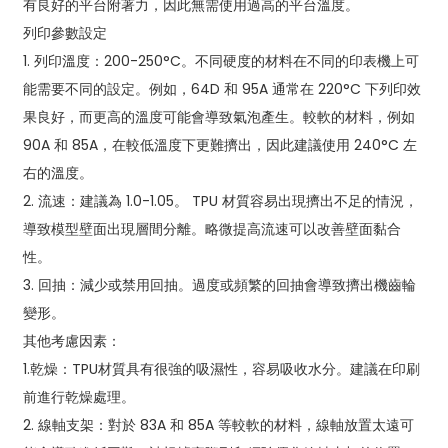
有良好的平台附著力，因此無需使用過高的平台溫度。
列印參數設定
1. 列印溫度：200-250°C。不同硬度的材料在不同的印表機上可
能需要不同的設定。例如，64D 和 95A 通常在 220°C 下列印效
果良好，而更高的溫度可能會導致氣泡產生。較軟的材料，例如
90A 和 85A，在較低溫度下更難擠出，因此建議使用 240°C 左
右的溫度。
2. 流速：建議為 1.0-1.05。 TPU 材質容易出現擠出不足的情況，
導致模型壁面出現層間分離。略微提高流速可以改善壁面黏合
性。
3. 回抽：減少或禁用回抽。過度或頻繁的回抽會導致擠出機齒輪
變形。
其他考慮因素：
1.乾燥：TPU材質具有很強的吸濕性，容易吸收水分。建議在印刷
前進行乾燥處理。
2. 線軸支架：對於 83A 和 85A 等較軟的材料，線軸放置太遠可