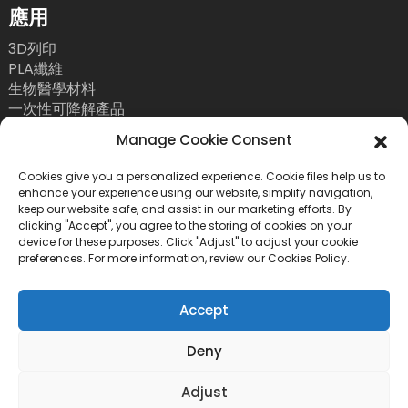
應用
3D列印
PLA纖維
生物醫學材料
一次性可降解產品
聯絡我們
Manage Cookie Consent
電話：+86 755 86393186
Cookies give you a personalized experience. Cookie files help us to
enhance your experience using our website, simplify navigation,
電子郵件：bright@esungroup.net
keep our website safe, and assist in our marketing efforts. By
clicking "Accept", you agree to the storing of cookies on your
地址：中國深圳市南山區粵海街道高新南九路55號微
device for these purposes. Click "Adjust" to adjust your cookie
軟科通大廈15A
preferences. For more information, review our Cookies Policy.
Accept
Deny
版權所有©2026 深圳市易順實業有限公司。保留所有權利。
*隱
Adjust
私權政策