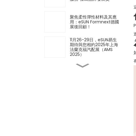
聚焦柔性彈性材料及其應
用：eSUN Formnext德國
展後回顧！
11月26-29日，eSUN易生
期待與您相約2025年上海
法蘭克福汽配展（AMS
2025）
創新材料 × 創新應用 |
eSUN 亮相 2025 年德國
Formnext 展會
iSUN3D單組分彈性樹脂3D
列印解決方案正式發表！
以材料技術定義製造業的未
來－eSUN誠摯邀請您參加
2025年德國Formnext展
會