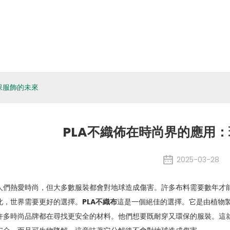
關於eSUN
生物材料
應用程式
媒體
環境、社
訊息
保服飾的未來
PLA不織佈在時尚界的應用
2025-03-28
人們熱愛時尚，但大多數服裝都會對地球造成傷害。許多布料需要數年才
此，世界需要更好的選擇。
PLA不織布
這是一個絕佳的選擇。它是由植物
許多時尚品牌都在尋找更安全的材料。他們想要既耐穿又環保的服裝。這