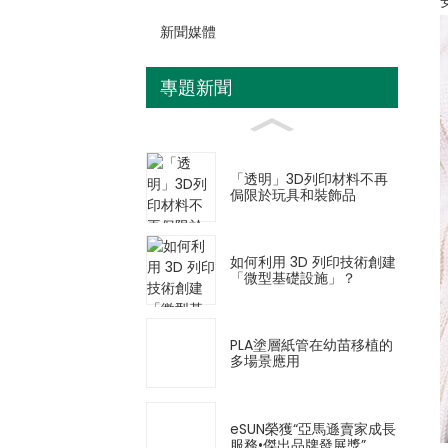
新聞媒體
專題新聞
「透明」3D列印材料不再
侷限於玩具和裝飾品
如何利用 3D 列印技術創建
「微型基礎設施」？
PLA塗層紙管在幼苗移植的
多場景應用
eSUN榮獲“亞馬遜賣家成長
服務•傑出品牌發展獎”