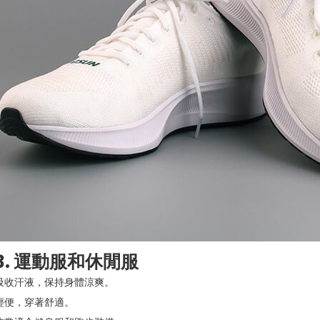
3. 運動服和休閒服
吸收汗液，保持身體涼爽。
輕便，穿著舒適。