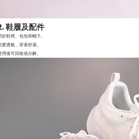
2. 鞋履及配件
用於鞋裡、包包和帽子。
結實透氣，穿著舒適。
使用後可回收或分解。