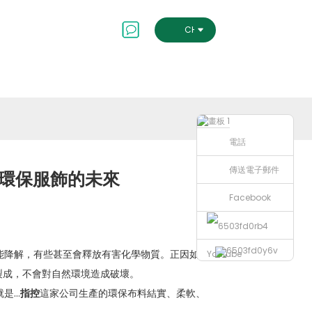
會及治理
聯絡我們
CHINESE TRADITIONAL
電
傳送電子郵件
話
：環保服飾的未來
Facebook
能降解，有些甚至會釋放有害化學物質。正因如
Youtube
製成，不會對自然環境造成破壞。
就是…
指控
這家公司生產的環保布料結實、柔軟、