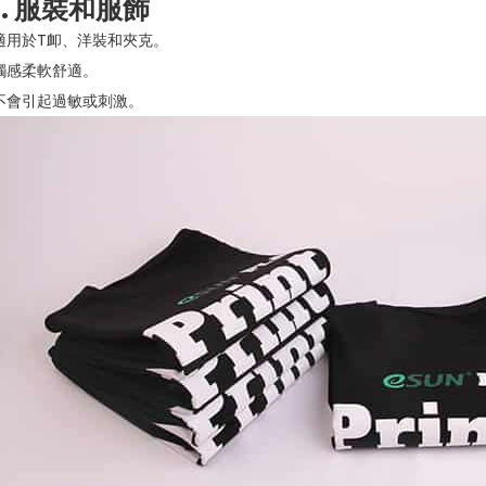
1. 服裝和服飾
適用於T卹、洋裝和夾克。
觸感柔軟舒適。
不會引起過敏或刺激。