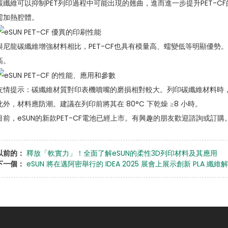
碳纖維可以抑制PET列印過程中可能出現的翹曲，進而進一步提升PET-CF
需加熱腔體。
與尼龍碳纖維增強材料相比，PET-CF也具有模量高、蠕變低等明顯優勢。
高。
友情提示：碳纖維材質對印表機噴嘴的磨損相對較大。列印碳纖維材料時
此外，材料應防潮。建議在列印前將其在 80°C 下乾燥 ≥8 小時。
目前，eSUN的新款PET-CF電池已經上市。有興趣的朋友歡迎諮詢或訂購
以前的：
釋放「軟實力」！全面了解eSUN的柔性3D列印材料及其應用
下一個：
eSUN 將在邁阿密舉行的 IDEA 2025 展會上展示創新 PLA 纖