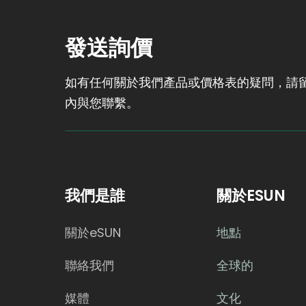
木紋DIY、電影道具還是家
居裝飾？一卷PLA木紋材質
就能搞定！
發送詢價
如有任何關於我們產品或價格表的疑問，請留
內與您聯繫。
我們是誰
關於ESUN
關於eSUN
地點
聯絡我們
全球的
媒體
文化