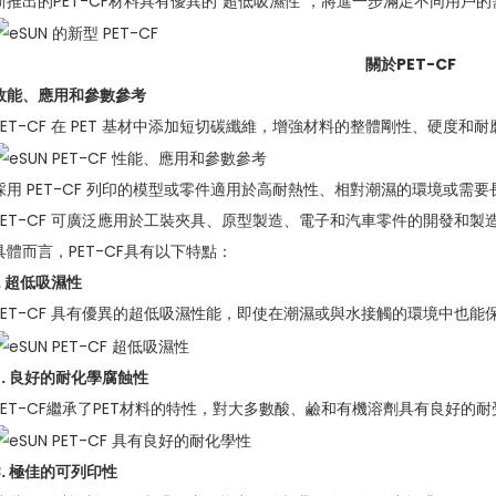
新推出的PET-CF材料具有優異的“超低吸濕性”，將進一步滿足不同用戶的
關於PET-CF
效能、應用和參數參考
PET-CF 在 PET 基材中添加短切碳纖維，增強材料的整體剛性、硬度和耐
採用 PET-CF 列印的模型或零件適用於高耐熱性、相對潮濕的環境或需
PET-CF 可廣泛應用於工裝夾具、原型製造、電子和汽車零件的開發和製
具體而言，PET-CF具有以下特點：
1. 超低吸濕性
PET-CF 具有優異的超低吸濕性能，即使在潮濕或與水接觸的環境中也
2. 良好的耐化學腐蝕性
PET-CF繼承了PET材料的特性，對大多數酸、鹼和有機溶劑具有良好
3. 極佳的可列印性