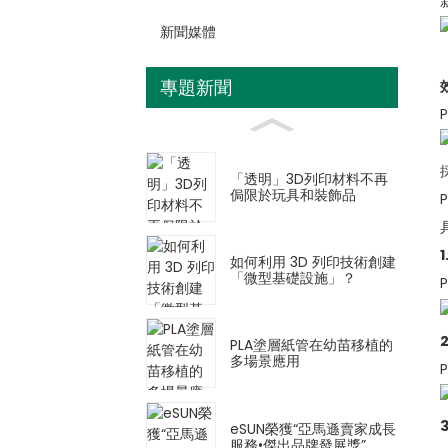
新聞媒體
專題新聞
「透明」3D列印材料不再
侷限於玩具和裝飾品
如何利用 3D 列印技術創建
「微型基礎設施」？
PLA塗層紙管在幼苗移植的
多場景應用
eSUN榮獲“亞馬遜賣家成長
服務•傑出品牌發展獎”