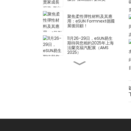
聚焦柔性彈性材料及其應
用：eSUN Formnext德國
展後回顧！
11月26-29日，eSUN易生
期待與您相約2025年上海
法蘭克福汽配展（AMS
2025）
創新材料 × 創新應用 |
eSUN 亮相 2025 年德國
Formnext 展會
iSUN3D單組分彈性樹脂3D
列印解決方案正式發表！
以材料技術定義製造業的未
來－eSUN誠摯邀請您參加
2025年德國Formnext展
會