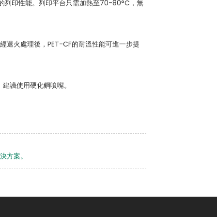
的列印性能。列印平台只需加熱至70-80°C，無
經退火處理後，PET-CF的耐溫性能可進一步提
，建議使用硬化鋼噴嘴。
。
維解決方案。