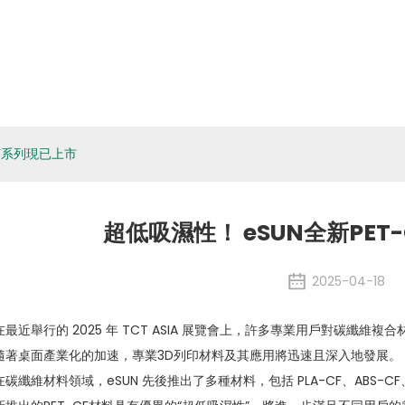
關於eSUN
生物材料
應用程式
媒體
環境、社
訊息
CF系列現已上市
超低吸濕性！ eSUN全新PET
2025-04-18
在最近舉行的 2025 年 TCT ASIA 展覽會上，許多專業用戶對碳纖維複
隨著桌面產業化的加速，專業3D列印材料及其應用將迅速且深入地發展。
在碳纖維材料領域，eSUN 先後推出了多種材料，包括 PLA-CF、ABS-CF、PET