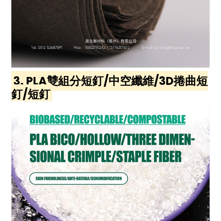
3. PLA雙組分短釘/中空纖維/3D捲曲短
釘/短釘