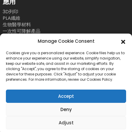
應用
3D列印
PLA纖維
生物醫學材料
一次性可降解產品
聯絡我們
Manage Cookie Consent
電話：+86 755 86393186
Cookies give you a personalized experience. Cookie files help us to
enhance your experience using our website, simplify navigation,
電子郵件：bright@esungroup.net
keep our website safe, and assist in our marketing efforts. By
clicking "Accept", you agree to the storing of cookies on your
地址：中國深圳市南山區粵海街道高新南九路55號微
device for these purposes. Click "Adjust" to adjust your cookie
軟科通大廈15A
preferences. For more information, review our Cookies Policy.
Accept
Deny
版權所有©2026 深圳市易順實業有限公司。保留所有權利。
*隱
Adjust
私權政策