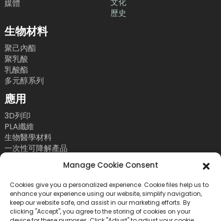
文化
媒體
歷史
生物材料
聚己內酯
聚乳酸
乳酸酯
多元醇系列
應用
3D列印
PLA纖維
生物醫學材料
一次性可降解產品
聯絡我們
Manage Cookie Consent
電話：+86 755 86393186
Cookies give you a personalized experience. Cookie files help us to
enhance your experience using our website, simplify navigation,
電子郵件：bright@esungroup.net
keep our website safe, and assist in our marketing efforts. By
clicking "Accept", you agree to the storing of cookies on your
地址：中國深圳市南山區粵海街道高新南九路55號微
device for these purposes. Click "Adjust" to adjust your cookie