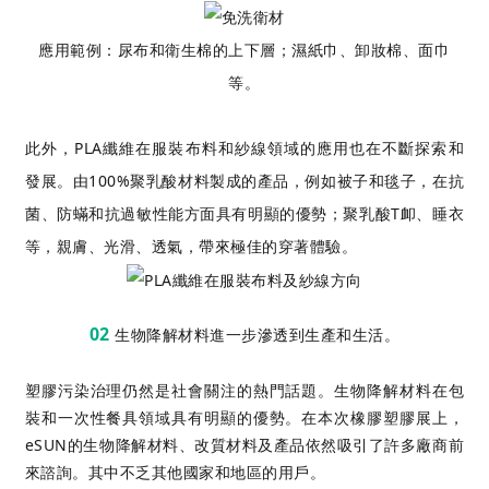
應用範例：尿布和衛生棉的上下層；濕紙巾、卸妝棉、面巾
等。
此外，PLA纖維在服裝布料和紗線領域的應用也在不斷探索和
發展。由100%聚乳酸材料製成的產品，例如被子和毯子，在抗
菌、防蟎和抗過敏性能方面具有明顯的優勢；聚乳酸T卹、睡衣
等，親膚、光滑、透氣，帶來極佳的穿著體驗。
02
生物降解材料進一步滲透到生產和生活。
塑膠污染治理仍然是社會關注的熱門話題。生物降解材料在包
裝和一次性餐具領域具有明顯的優勢。在本次橡膠塑膠展上，
eSUN的生物降解材料、改質材料及產品依然吸引了許多廠商前
來諮詢。其中不乏其他國家和地區的用戶。