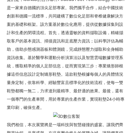
是一家來自德國的頂尖足部專家。我們攜手合作，結合中國技術
創新和德國一流標準，共同建構了數位化足部和脊椎健康解決方
案的基礎和框架。該方案基於數位化應用，提供從數據採集到設
計和生產的閉環流程。首先，透過靈敏的資料擷取設備，精確擷
取客戶的基本資訊、掃描資訊和足底壓力資訊；以科學評估為輔
助，借助步態感測器板和體測鏡，完成靜態壓力擷取和全身輔助
資訊收集。基於醫學和運動分析演算法以及智慧雲端數據管理系
統，獲取精準的個人足部信息，從而實現第三步：專業矯形師根
據這些信息設計定制矯形鞋墊。這款鞋墊根據每個人的具體情況
量身定制，依靠科學、經驗豐富且標準化的技術流程，使每一雙
鞋墊都獨一無二，力求達到最精準、最舒適的效果。最後，還有
一個專門的生產車間，用於專業的生產作業，實現鞋墊24小時專
業印刷，確保生產。
我們相信，本次展覽將是一場科技與智慧碰撞的盛宴。讓我們齊
聚萊比錫，共襄盛舉。在這座歷史悠久的展覽之城，讓我們真切