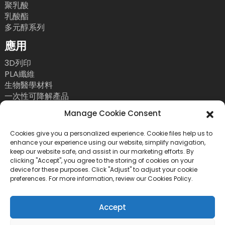
聚乳酸
乳酸酯
多元醇系列
應用
3D列印
PLA纖維
生物醫學材料
一次性可降解產品
聯絡我們
Manage Cookie Consent
電話：+86 755 86393186
Cookies give you a personalized experience. Cookie files help us to
enhance your experience using our website, simplify navigation,
電子郵件：bright@esungroup.net
keep our website safe, and assist in our marketing efforts. By
clicking "Accept", you agree to the storing of cookies on your
地址：中國深圳市南山區粵海街道高新南九路55號微
device for these purposes. Click "Adjust" to adjust your cookie
軟科通大廈15A
preferences. For more information, review our Cookies Policy.
Accept