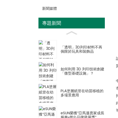
新聞媒體
專題新聞
「透明」3D列印材料不再
侷限於玩具和裝飾品
如何利用 3D 列印技術創建
「微型基礎設施」？
PLA塗層紙管在幼苗移植的
多場景應用
eSUN榮獲“亞馬遜賣家成長
服務•傑出品牌發展獎”