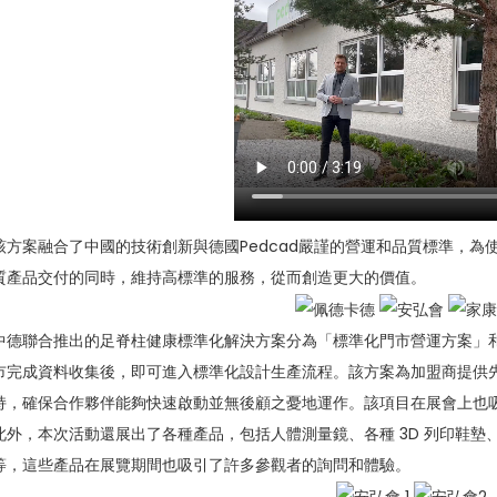
該方案融合了中國的技術創新與德國Pedcad嚴謹的營運和品質標準，
質產品交付的同時，維持高標準的服務，從而創造更大的價值。
中德聯合推出的足脊柱健康標準化解決方案分為「標準化門市營運方案」
市完成資料收集後，即可進入標準化設計生產流程。該方案為加盟商提供
持，確保合作夥伴能夠快速啟動並無後顧之憂地運作。該項目在展會上也
此外，本次活動還展出了各種產品，包括人體測量鏡、各種 3D 列印鞋墊、3
等，這些產品在展覽期間也吸引了許多參觀者的詢問和體驗。