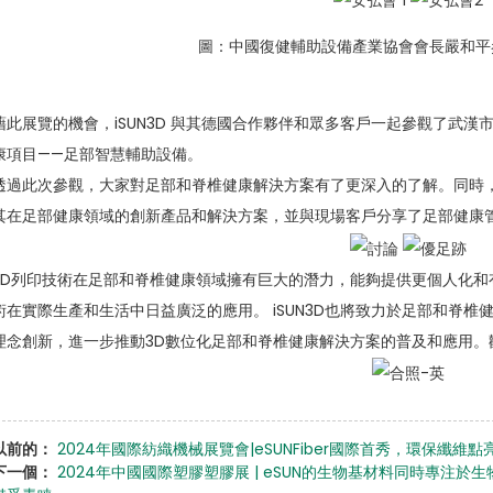
圖：中國復健輔助設備產業協會會長嚴和平參觀
藉此展覽的機會，iSUN3D 與其德國合作夥伴和眾多客戶一起參觀了武
康項目——足部智慧輔助設備。
透過此次參觀，大家對足部和脊椎健康解決方案有了更深入的了解。同時，Pedcad
其在足部健康領域的創新產品和解決方案，並與現場客戶分享了足部健康
3D列印技術在足部和脊椎健康領域擁有巨大的潛力，能夠提供更個人化和
術在實際生產和生活中日益廣泛的應用。 iSUN3D也將致力於足部和脊
理念創新，進一步推動3D數位化足部和脊椎健康解決方案的普及和應用。
以前的：
2024年國際紡織機械展覽會|eSUNFiber國際首秀，環保纖維
下一個：
2024年中國國際塑膠塑膠展 | eSUN的生物基材料同時專注