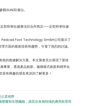
iSUN3D展位。
漢市足部和脊柱健康項目合作商店——足部和脊柱健
 Foot Technology GmbH公司展示了
管理方面的最新技術和趨勢，引發了熱烈的討論。
有效的復健解決方案。本次展會充分展現了新技
椎健康事業，透過產品創新、服務模式創新和標準化
歡迎有興趣的朋友來諮詢了解更多！
點亮公眾視野
於生物塑膠和生態纖維，因其在各個領域的應用前景而