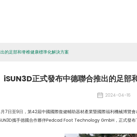
關於eSUN
生物材料
應用程式
媒體
環境、社
活動新聞
合推出的足部和脊椎健康標準化解決方案
iSUN3D正式發布中德聯合推出的足
2024-04-16
4月7日至9日，第42屆中國​​國際復健輔助器材產業暨國際福利機械博
iSUN3D攜手德國合作夥伴Pedcad Foot Technology GmbH