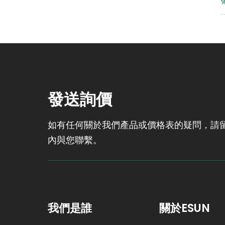
木紋DIY、電影道具還是家
居裝飾？一卷PLA木紋材質
就能搞定！
發送詢價
如有任何關於我們產品或價格表的疑問，請留
內與您聯繫。
我們是誰
關於ESUN