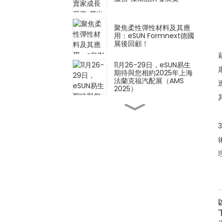
聚焦柔性彈性材料及其應
用：eSUN Formnext德國
展後回顧！
11月26-29日，eSUN易生
期待與您相約2025年上海
法蘭克福汽配展（AMS
2025）
創新材料 × 創新應用 |
eSUN 亮相 2025 年德國
Formnext 展會
iSUN3D單組分彈性樹脂3D
列印解決方案正式發表！
以材料技術定義製造業的未
來－eSUN誠摯邀請您參加
2025年德國Formnext展
會