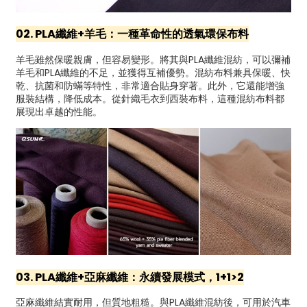
02. PLA纖維+羊毛：一種革命性的透氣環保布料
羊毛雖然保暖親膚，但容易變形。將其與PLA纖維混紡，可以彌補
羊毛和PLA纖維的不足，並獲得互補優勢。混紡布料兼具保暖、快
乾、抗菌和防蟎等特性，非常適合貼身穿著。此外，它還能增強
服裝結構，降低成本。從針織毛衣到西裝布料，這種混紡布料都
展現出卓越的性能。
03. PLA纖維+亞麻纖維：永續發展模式，1+1>2
亞麻纖維結實耐用，但質地粗糙。與PLA纖維混紡後，可用於汽車