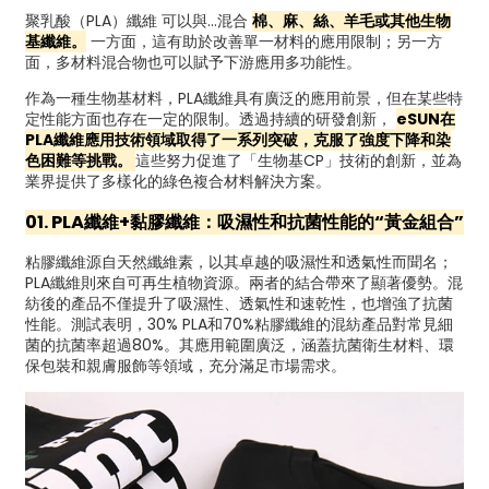
聚乳酸（PLA）纖維
可以與…混合
棉、麻、絲、羊毛或其他生物
基纖維。
一方面，這有助於改善單一材料的應用限制；另一方
面，多材料混合物也可以賦予下游應用多功能性。
作為一種生物基材料，PLA纖維具有廣泛的應用前景，但在某些特
定性能方面也存在一定的限制。透過持續的研發創新，
eSUN在
PLA纖維應用技術領域取得了一系列突破，克服了強度下降和染
色困難等挑戰。
這些努力促進了「生物基CP」技術的創新，並為
業界提供了多樣化的綠色複合材料解決方案。
01. PLA纖維+黏膠纖維：吸濕性和抗菌性能的“黃金組合”
粘膠纖維源自天然纖維素，以其卓越的吸濕性和透氣性而聞名；
PLA纖維則來自可再生植物資源。兩者的結合帶來了顯著優勢。混
紡後的產品不僅提升了吸濕性、透氣性和速乾性，也增強了抗菌
性能。測試表明，30% PLA和70%粘膠纖維的混紡產品對常見細
菌的抗菌率超過80%。其應用範圍廣泛，涵蓋抗菌衛生材料、環
保包裝和親膚服飾等領域，充分滿足市場需求。