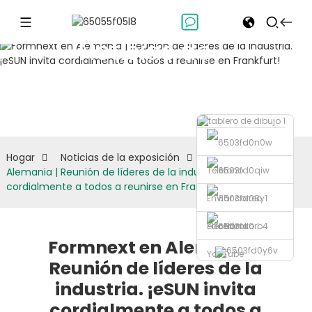
Noticias de
la
exposición
Hogar
Noticias de la exposición
Formnext en
Teléfono
Alemania | Reunión de líderes de la industria. ¡eSUN invita
cordialmente a todos a reunirse en Frankfurt!
Enviar correo
electrónico
Facebook
Formnext en Alemania |
YouTube
Reunión de líderes de la
industria. ¡eSUN invita
cordialmente a todos a