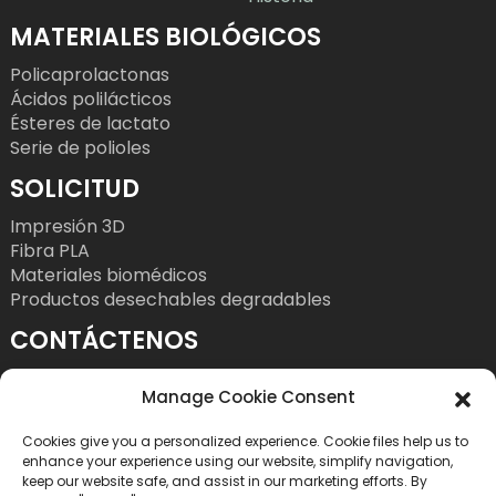
MATERIALES BIOLÓGICOS
Policaprolactonas
Ácidos polilácticos
Ésteres de lactato
Serie de polioles
SOLICITUD
Impresión 3D
Fibra PLA
Materiales biomédicos
Productos desechables degradables
CONTÁCTENOS
Teléfono: +86 755 86393186
Manage Cookie Consent
Correo electrónico: bright@esungroup.net
Cookies give you a personalized experience. Cookie files help us to
Dirección: Edificio Microsoft Ketong, 15A, n.° 55,
enhance your experience using our website, simplify navigation,
calle Gaoxinnan 9.ª, Comunidad de Alta
keep our website safe, and assist in our marketing efforts. By