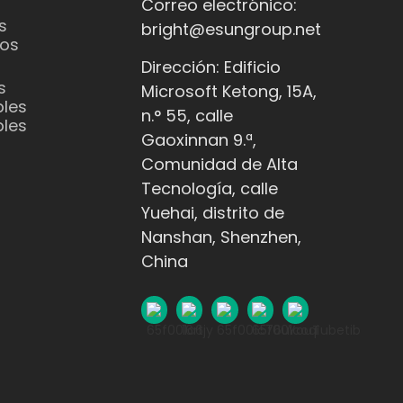
Correo electrónico:
s
bright@esungroup.net
os
Dirección: Edificio
s
Microsoft Ketong, 15A,
les
n.° 55, calle
les
Gaoxinnan 9.ª,
Comunidad de Alta
Tecnología, calle
Yuehai, distrito de
Nanshan, Shenzhen,
China