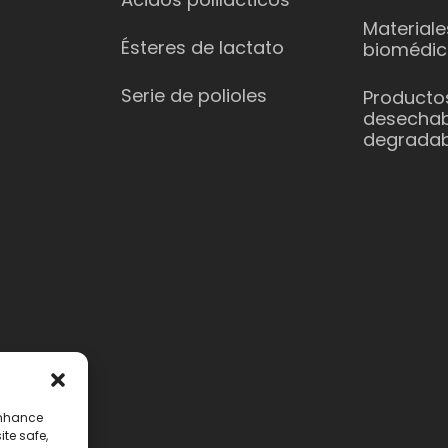
Materiale
Ésteres de lactato
biomédic
Serie de polioles
Producto
desechab
degradab
enhance
ite safe,