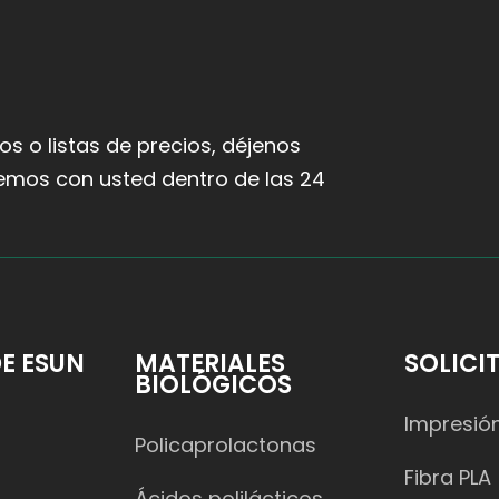
s o listas de precios, déjenos
emos con usted dentro de las 24
E ESUN
MATERIALES
SOLICI
BIOLÓGICOS
Impresió
Policaprolactonas
Fibra PLA
Ácidos polilácticos