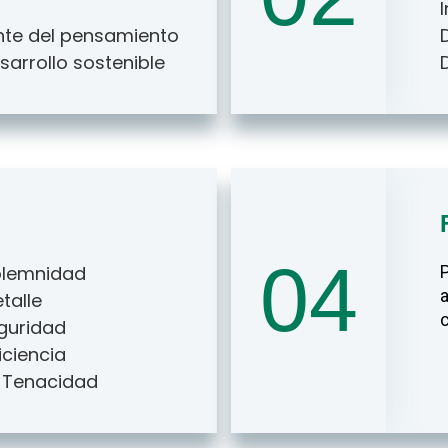
ante del pensamiento
sarrollo sostenible
04
Solemnidad
P
a
talle
c
guridad
iciencia
, Tenacidad