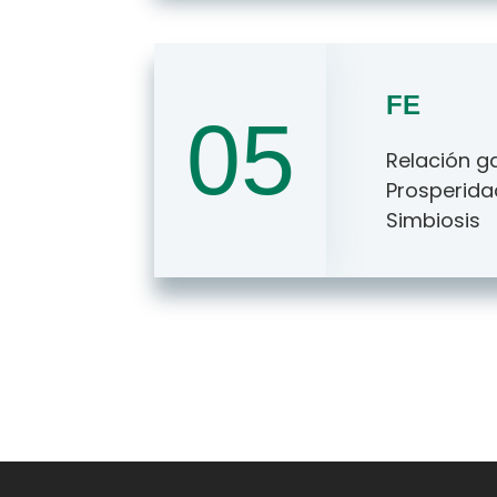
FE
05
Relación g
Prosperid
Simbiosis