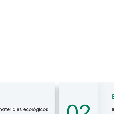
Materiales Biológicos
Aplicaciones
Medios De 
Corporativo
Cultura
02
 materiales ecológicos