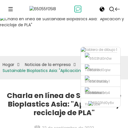
Noticias de
la empresa
Hogar
Noticias de la empresa
Charla en línea de
Teléfono
Sustainable Bioplastics Asia: "Aplicación y reciclaje de PLA"
Enviar correo
electrónico
Facebook
Charla en línea de Sustainable
Bioplastics Asia: "Aplicación y
YouTube
reciclaje de PLA"