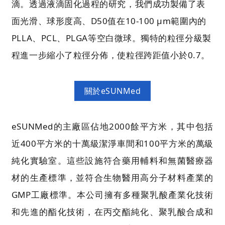
滴。透過液滴固化過程的研究，我們成功製備了表
面光滑、球形度高、D50值在10-100 μm範圍內的
PLLA、PCL、PLGA等空白微球。獨特的粒徑分級製
程進一步縮小了粒徑分佈，使粒徑跨距值小於0.7。
關於eSUNMed
eSUNMed的主廠區佔地2000餘平方米，其中包括
近400平方米的十萬級潔淨車間和100平方米的萬級
純化實驗室。這些設施符合藥用輔料和無菌醫療器
材的生產標準，並符合生物醫用高分子材料產業的
GMP工廠標準。本公司擁有多種聚乳酸產業化技術
和先進的酯化技術，在丙交酯純化、聚乳酸合成和