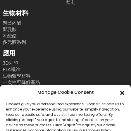
歷史
生物材料
聚己內酯
聚乳酸
乳酸酯
多元醇系列
應用
3D列印
PLA纖維
生物醫學材料
一次性可降解產品
聯絡我們
Manage Cookie Consent
電話：+86 755 86393186
Cookies give you a personalized experience. Cookie files help us to
enhance your experience using our website, simplify navigation,
電子郵件：bright@esungroup.net
keep our website safe, and assist in our marketing efforts. By
clicking "Accept", you agree to the storing of cookies on your
地址：中國深圳市南山區粵海街道高新南九路55號微
device for these purposes. Click "Adjust" to adjust your cookie
軟科通大廈15A
preferences. For more information, review our Cookies Policy.