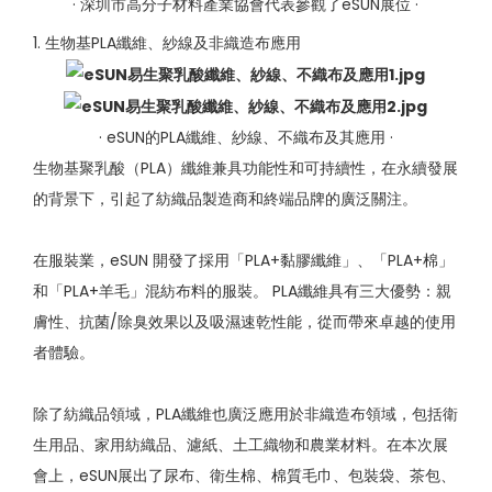
· 深圳市高分子材料產業協會代表參觀了eSUN展位 ·
1. 生物基PLA纖維、紗線及非織造布應用
· eSUN的PLA纖維、紗線、不織布及其應用 ·
生物基聚乳酸（PLA）纖維兼具功能性和可持續性，在永續發展
的背景下，引起了紡織品製造商和終端品牌的廣泛關注。
在服裝業，eSUN 開發了採用「PLA+黏膠纖維」、「PLA+棉」
和「PLA+羊毛」混紡布料的服裝。 PLA纖維具有三大優勢：親
膚性、抗菌/除臭效果以及吸濕速乾性能，從而帶來卓越的使用
者體驗。
除了紡織品領域，PLA纖維也廣泛應用於非織造布領域，包括衛
生用品、家用紡織品、濾紙、土工織物和農業材料。在本次展
會上，eSUN展出了尿布、衛生棉、棉質毛巾、包裝袋、茶包、