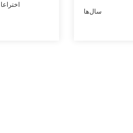
اختراعا
سال‌ها
طبیع
شرکت صنعتی شنژن ایسون، که در س
است و در تحقیق، توسعه، تولید و بهره‌برداری از مواد بیولوژیکی و حلال‌های سبز تخصص دارد.