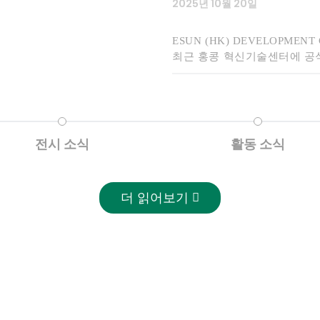
2025년 10월 20일
2025년 11월 25일
독일 프랑크푸르트 — 2025년 
이식용 - 생분해성 
(eSUN)의 완전 자회사인 i
2025년 11월 26일부터 
ESUN (HK) DEVELOPMENT
하기 위해 설계된 단일 구성 
차 부품, 장비, 정비, 시험, 진
최근 홍콩 혁신기술센터에 공
~으로 만들어짐
PLA 코팅지
이
한다고 발표했습니다. 이 솔루션은 
Shanghai)가 개최됩니다.
니다. 환경 친화적이며 완전
과 함께 처음 공개됩니다.
가능성 요구 사항을 충족합니
3D 프린팅 소재 매출
혁신적인 소재 × 혁신
15세 WRO 우승자 
나무결 무늬 DIY, 영
2025년 9월 9일
2025년 11월 20일
2025년 9월 22일
2025년 11월 10일
전시 소식
활동 소식
국내 3D 프린팅 소재 공급 선
글로벌 첨단 제조 산업의 관
취리히 로보넛 팀은 2025년
소비자용 심미적 3D 프린팅 
eSUN(주식 코드: 836514)
eSUN은 Formnext Ger
서 자체 설계한 초고속 자동심
팅 평활도와 최종 성형 품질이
더 읽어보기
니다.
이며 전 세계 장비 제조업체,
론으로 스위스 부문 1위를 차지
소입니다.
린팅 소재 혁신과 다양한 시
스위스 대표로 참가할 예정입
"PLA 섬유 응용 가이드
iSUN3D 단일 구성 
네이처웍스 사장이
폴리락트산(PLA) 섬
2025년 9월 5일
2025년 11월 19일
2024년 4월 19일
2025년 9월 29일
가능한 미래: 우리의 ESG