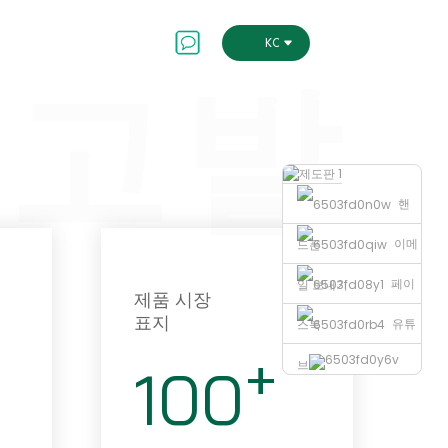
저희에게 연락하세요
KOREAN
고발
핸
이메
드폰
페이
일 보내기
제품 시장
표지
유튜
스북
+
브
100