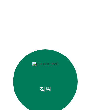
O 겸 사장인 에릭 리플과 글로벌 마케팅 부사장 라훌
섬유 응용 가이드(초판)”가 공식 발간되었습니다.
11월 19일
,
폴리락트산(PLA) 섬유는 면, 린넨, 실크, 양모, 비
— 선전 eSUN Industrial Co., Ltd.
케팅 이사 이안 토, 아시아 태평양 지역 마케팅 매니
SUN3D는 3D 프린팅 신발의 틈새시장 진출을 가속화
될 때 놀라운 새로운 가능성을 열어줍니다. 오늘은
 ESG 활동에 대한 헌신을 확인
방문했습니다.
요소 탄성 수지 3D 프린팅 솔루션을 전 세계에 출시
합이 만들어내는 "마법 같은 효과"를 자세히 살펴보겠
Formnext 2025(11.1홀, D29 부스)에서 시연
직원