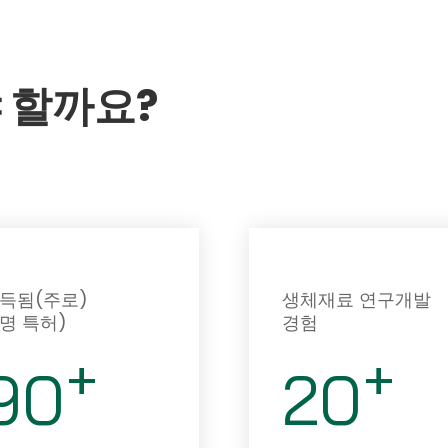
소개
생물학적 물질
응용 프로그램
메디아
ESG
 할까요?
득됨(주로)
생체재료 연구개발
명 특허)
경험
+
+
90
20