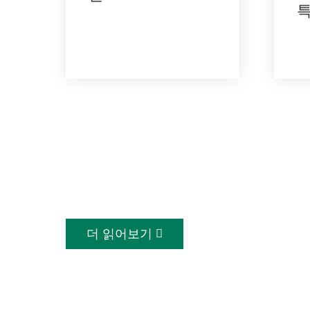
더 나은 자연, 더 
2002년에 설립된 Shenzhen Esun In
친환경 용제의 연구, 개발, 생산 및 운영
더 읽어보기