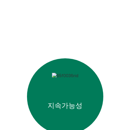
4월 17일, 네이처웍스의 CE
2025년 9월 3일, “PLA 
독일 프랑크푸르트 — 2025년 
새로운 바이오 기반 소재로서
라살, 아시아 태평양 지역 마
(eSUN)의 완전 자회사인 i
스코스 등 익숙한 섬유와 결합
하며, 더 밝은 미래를 향해 나아가도록 돕는 당사의
저 폴린 닝이 이순파이버를 
하기 위해 설계된 단일 구성 
PLA 섬유와 다른 소재의 조
해 보세요.
한다고 발표했습니다. 이 솔루션은 
습니다!
과 함께 처음 공개됩니다.
지속가능성