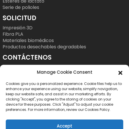
Ésteres de lactato
Serie de polioles
SOLICITUD
Impresión 3D
Fibra PLA
Materiales biomédicos
Productos desechables degradables
CONTÁCTENOS
Teléfono: +86 755 86393186
Manage Cookie Consent
Correo electrónico: bright@esungroup.net
Cookies give you a personalized experience. Cookie files help us to
Dirección: Edificio Microsoft Ketong, 15A, n.° 55,
enhance your experience using our website, simplify navigation,
calle Gaoxinnan 9.ª, Comunidad de Alta
keep our website safe, and assist in our marketing efforts. By
clicking "Accept", you agree to the storing of cookies on your
Tecnología, calle Yuehai, distrito de Nanshan,
device for these purposes. Click "Adjust" to adjust your cookie
Shenzhen, China
preferences. For more information, review our Cookies Policy.
Accept