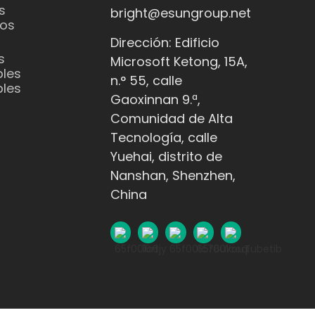
s
bright@esungroup.net
os
Dirección: Edificio
s
Microsoft Ketong, 15A,
les
n.° 55, calle
les
Gaoxinnan 9.ª,
Comunidad de Alta
Tecnología, calle
Yuehai, distrito de
Nanshan, Shenzhen,
China