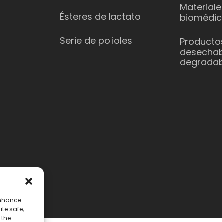
Materiale
Ésteres de lactato
biomédic
Serie de polioles
Producto
desechab
degradab
enhance
ite safe,
 the