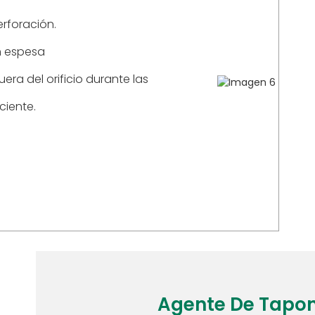
erforación.
n espesa
era del orificio durante las
ciente.
Agente De Tapo