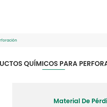
Materiales Biológicos
Aplicaciones
Medios De 
ctos químicos para perfo
rforación
UCTOS QUÍMICOS PARA PERFOR
Material De Pérd