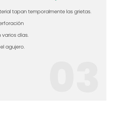
erial tapan temporalmente las grietas.
perforación
 varios días.
del agujero.
03