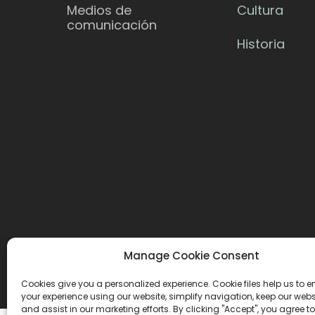
Medios de
Cultura
comunicación
Historia
Manage Cookie Consent
Cookies give you a personalized experience. Cookie files help us to 
your experience using our website, simplify navigation, keep our webs
and assist in our marketing efforts. By clicking "Accept", you agree to