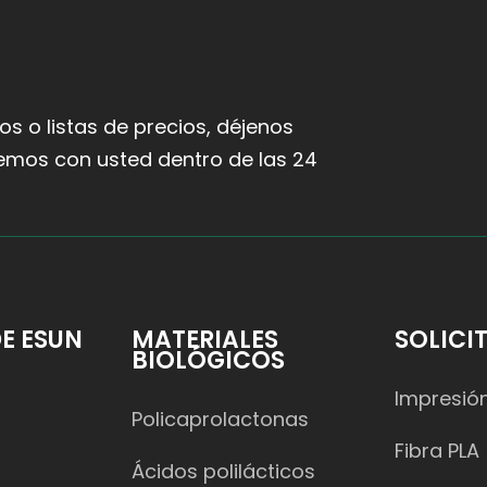
s o listas de precios, déjenos
emos con usted dentro de las 24
E ESUN
MATERIALES
SOLICI
BIOLÓGICOS
Impresió
Policaprolactonas
Fibra PLA
Ácidos polilácticos