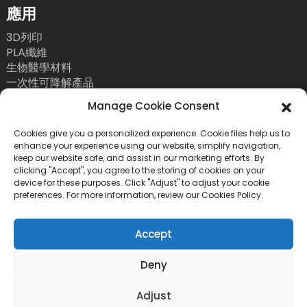
應用
3D列印
PLA纖維
生物醫學材料
一次性可降解產品
聯絡我們
Manage Cookie Consent
電話：+86 755 86393186
Cookies give you a personalized experience. Cookie files help us to
enhance your experience using our website, simplify navigation,
電子郵件：bright@esungroup.net
keep our website safe, and assist in our marketing efforts. By
clicking "Accept", you agree to the storing of cookies on your
地址：中國深圳市南山區粵海街道高新南九路55號微
device for these purposes. Click "Adjust" to adjust your cookie
軟科通大廈15A
preferences. For more information, review our Cookies Policy.
Accept
Deny
版權所有©2026 深圳市易順實業有限公司。保留所有權利。
*隱
Adjust
私權政策