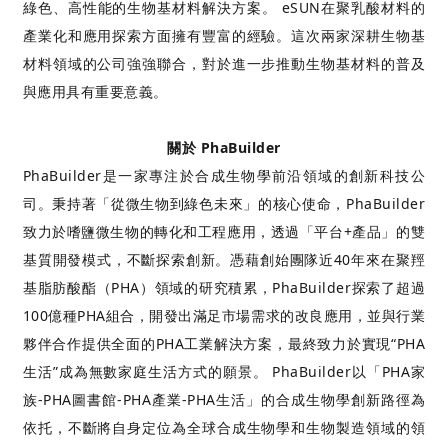
綠色、高性能的生物基材料解決方案。 eSUN在聚乳酸材料的
產業化和應用探索方面擁有豐富的經驗。這次兩家深耕生物基
材料領域的公司強強聯合，對於進一步推動生物基材料的普及
與應用具有重要意義。
關於 PhaBuilder
PhaBuilder是一家專注於合成生物學前沿領域的創新科技公
司。秉持著「從微生物到綠色未來」的核心使命，PhaBuilder
致力於嗜鹽微生物的轉化和工程應用，透過「平台+產品」的雙
基質開發模式，不斷探索創新。憑藉創始團隊近40年來在聚羥
基脂肪酸酯（PHA）領域的研究積累，PhaBuilder探索了超過
100億種PHA組合，開發出滿足市場需求的改良應用，並與行業
夥伴合作提供全面的PHA工業解決方案，最終致力於實現“PHA
生活”成為無數家庭生活方式的願景。 PhaBuilder以「PHA家
族-PHA圖書館-PHA產業-PHA生活」的合成生物學創新路徑為
依托，不斷將自身定位為全球合成生物學和生物製造領域的領