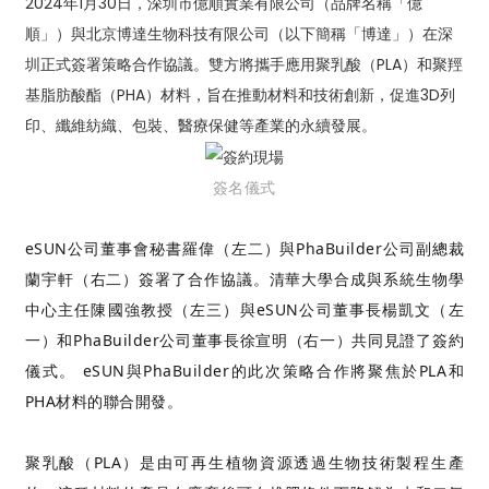
2024年1月30日，深圳市億順實業有限公司（品牌名稱「億
順」）與北京博達生物科技有限公司（以下簡稱「博達」）在深
圳正式簽署策略合作協議。雙方將攜手應用聚乳酸（PLA）和聚羥
基脂肪酸酯（PHA）材料，旨在推動材料和技術創新，促進3D列
印、纖維紡織、包裝、醫療保健等產業的永續發展。
簽名儀式
eSUN公司董事會秘書羅偉（左二）與PhaBuilder公司副總裁
蘭宇軒（右二）簽署了合作協議。清華大學合成與系統生物學
中心主任陳國強教授（左三）與eSUN公司董事長楊凱文（左
一）和PhaBuilder公司董事長徐宣明（右一）共同見證了簽約
儀式。 eSUN與PhaBuilder的此次策略合作將聚焦於PLA和
PHA材料的聯合開發。
聚乳酸（PLA）是由可再生植物資源透過生物技術製程生產