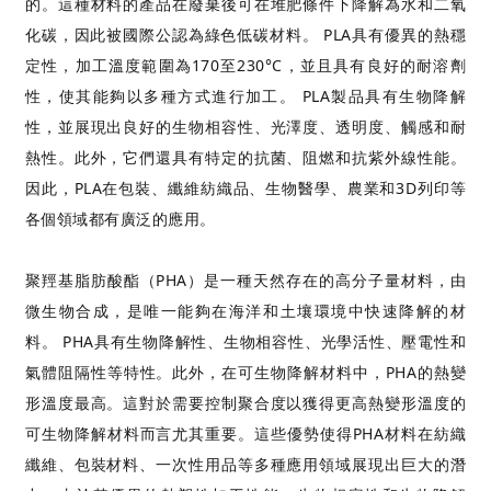
的。這種材料的產品在廢棄後可在堆肥條件下降解為水和二氧
化碳，因此被國際公認為綠色低碳材料。 PLA具有優異的熱穩
定性，加工溫度範圍為170至230°C，並且具有良好的耐溶劑
性，使其能夠以多種方式進行加工。 PLA製品具有生物降解
性，並展現出良好的生物相容性、光澤度、透明度、觸感和耐
熱性。此外，它們還具有特定的抗菌、阻燃和抗紫外線性能。
因此，PLA在包裝、纖維紡織品、生物醫學、農業和3D列印等
各個領域都有廣泛的應用。
聚羥基脂肪酸酯（PHA）是一種天然存在的高分子量材料，由
微生物合成，是唯一能夠在海洋和土壤環境中快速降解的材
料。 PHA具有生物降解性、生物相容性、光學活性、壓電性和
氣體阻隔性等特性。此外，在可生物降解材料中，PHA的熱變
形溫度最高。這對於需要控制聚合度以獲得更高熱變形溫度的
可生物降解材料而言尤其重要。這些優勢使得PHA材料在紡織
纖維、包裝材料、一次性用品等多種應用領域展現出巨大的潛